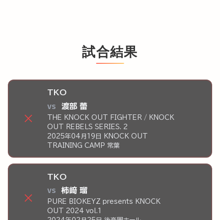
試合結果
TKO
vs
渡部 蕾
×
THE KNOCK OUT FIGHTER / KNOCK
OUT REBELS SERIES. 2
2025年04月19日 KNOCK OUT
TRAINING CAMP 常葉
TKO
vs
柿﨑 瑠
×
PURE BIOKEYZ presents KNOCK
OUT 2024 vol.1