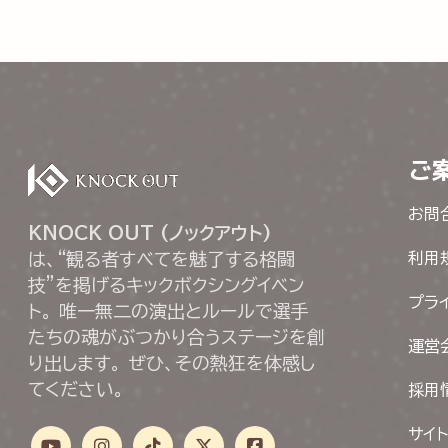
ご
お問
KNOCK OUT (ノックアウト)
は、“観る者すべてを魅了する格闘
利用
技”を掲げるキックボクシングイベン
プラ
ト。 唯一無二の演出とルールで選手
たちの魂がぶつかり合うステージを創
運営
り出します。 ぜひ、その熱狂を体感し
てください。
採用
サイ