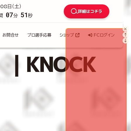
08日（土）
詳細はコチラ
07
50
間
分
秒
×
↑
お問合せ
プロ選手応募
ショップ
FCログイン
↓
）｜KNOCK