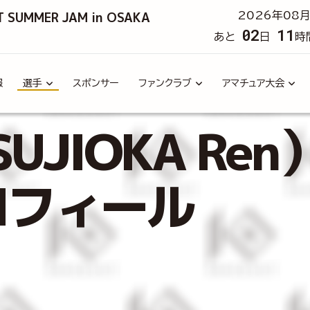
T SUMMER JAM in OSAKA
2026年08月
02
11
あと
日
時
報
選手
スポンサー
ファンクラブ
アマチュア大会
UJIOKA Ren
ロフィール