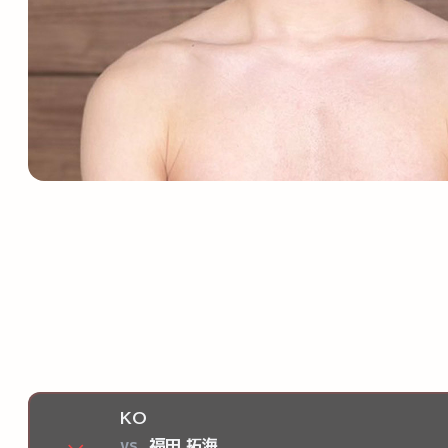
KO
vs
福田 拓海