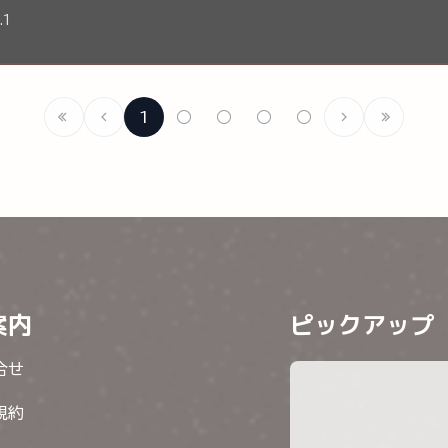
.1
1
○
○
○
○
案内
ピックアップ
合せ
規約