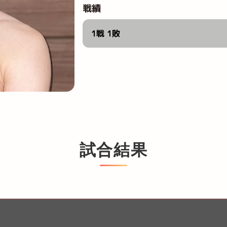
戦績
1戦 1敗
試合結果