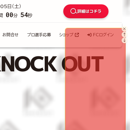
05日（土）
詳細はコチラ
00
52
間
分
秒
×
↑
お問合せ
プロ選手応募
ショップ
FCログイン
↓
NOCK OUT