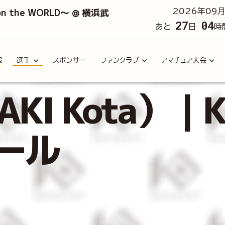
 on the WORLD～ @ 横浜武
2026年09月
27
04
あと
日
時
報
選手
スポンサー
ファンクラブ
アマチュア大会
KI Kota）｜K
ール