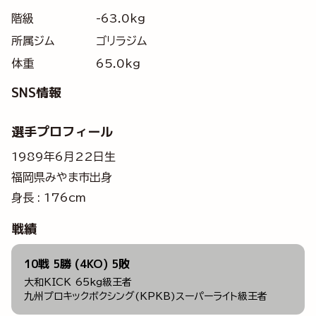
階級
-63.0kg
所属ジム
ゴリラジム
体重
65.0kg
SNS情報
選手プロフィール
1989年6月22日生
福岡県みやま市出身
身長 : 176cm
戦績
10戦 5勝 (4KO) 5敗
大和KICK 65kg級王者
九州プロキックボクシング(KPKB)スーパーライト級王者