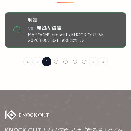
判定
vs
我如古 優貴
◯
MAROOMS presents KNOCK OUT.66
2026年08月02日 後楽園ホール
1
○
○
○
○
KNOCK OUT (ノックアウト)
は、“観る者すべてを