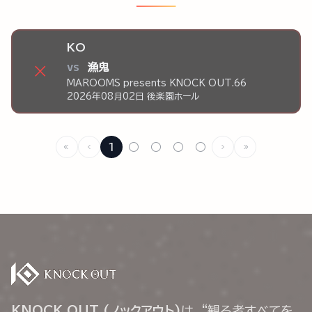
KO
vs
漁鬼
×
MAROOMS presents KNOCK OUT.66
2026年08月02日 後楽園ホール
1
○
○
○
○
KNOCK OUT (ノックアウト)
は、“観る者すべてを