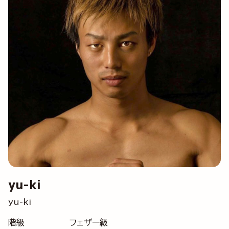
yu-ki
yu-ki
階級
フェザー級