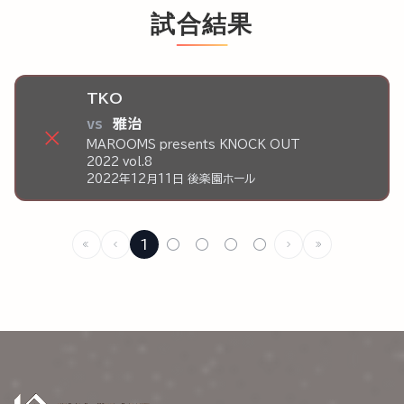
試合結果
TKO
vs
雅治
×
MAROOMS presents KNOCK OUT
2022 vol.8
2022年12月11日 後楽園ホール
1
○
○
○
○