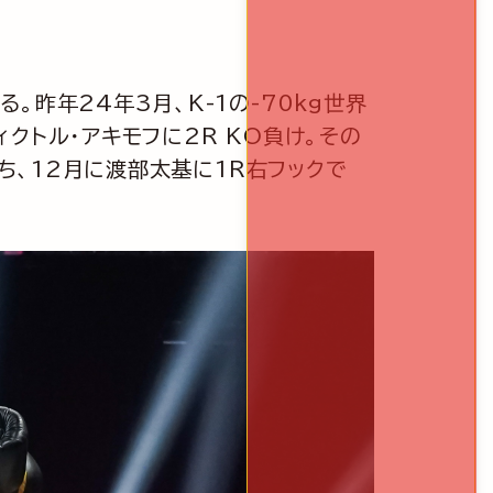
昨年24年3月、K-1の-70kg世界
クトル・アキモフに2R KO負け。その
勝ち、12月に渡部太基に1R右フックで