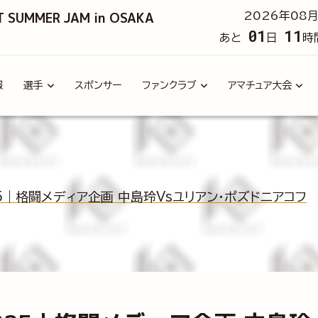
T SUMMER JAM in OSAKA
2026年08月
01
11
あと
日
時
報
選手
スポンサー
ファンクラブ
アマチュア大会
2025｜格闘メディア企画 中島玲vsユリアン・ポズドニアコフ