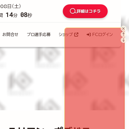
08日（土）
詳細はコチラ
14
05
間
分
秒
×
↑
お問合せ
プロ選手応募
ショップ
FCログイン
↓