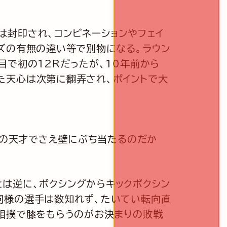
封印され、コンビネーションやフェイ
ズの有無の違い等で別物になる。ラウン
目で初の12Rだったが、10年前から
た天心は次第に翻弄され、ポイントで大
人の天才でさえ壁にぶち当たるのだか
とは逆に、ボクシングからキックボクシン
同様の選手は数知れず、たいてい転向直
首相撲で膝をもらうのがお決まりの敗戦