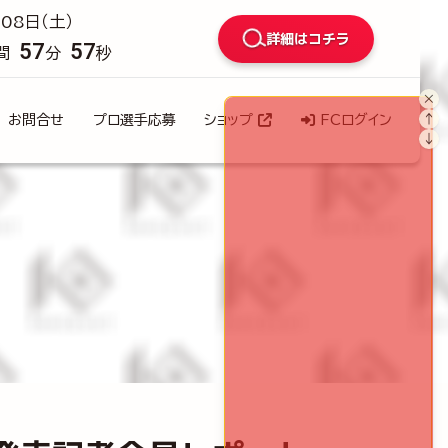
08日（土）
詳細はコチラ
57
55
間
分
秒
×
↑
お問合せ
プロ選手応募
ショップ
FCログイン
↓