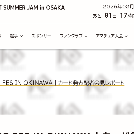
T SUMMER JAM in OSAKA
2026年08月
01
17
あと
日
時
報
選手
スポンサー
ファンクラブ
アマチュア大会
NG FES IN OKINAWA｜カード発表記者会見レポート