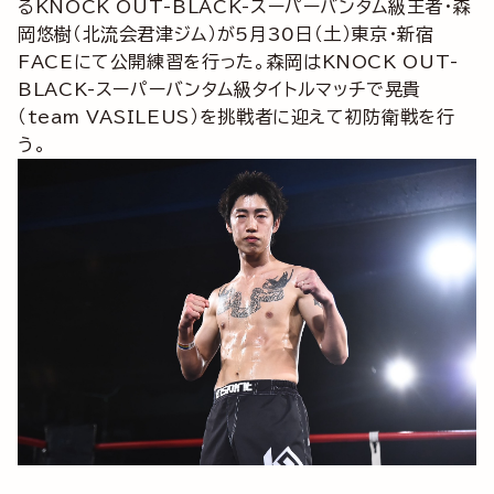
るKNOCK OUT-BLACK-スーパーバンタム級王者・森
岡悠樹（北流会君津ジム）が5月30日（土）東京・新宿
FACEにて公開練習を行った。森岡はKNOCK OUT-
BLACK-スーパーバンタム級タイトルマッチで晃貴
（team VASILEUS）を挑戦者に迎えて初防衛戦を行
う。