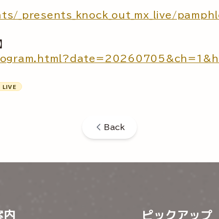
ts/_presents_knock_out_mx_live/pamphl
】
i/program.html?date=20260705&ch=1
 LIVE
Back
案内
ピックアップ