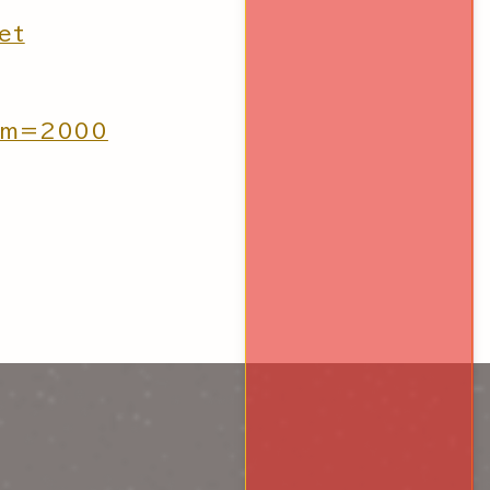
et
&hm=2000