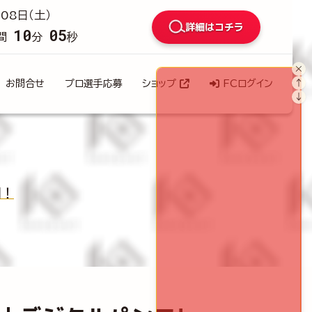
08日（土）
詳細はコチラ
10
03
間
分
秒
×
↑
お問合せ
プロ選手応募
ショップ
FCログイン
↓
開！