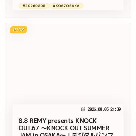
#20260808
#KO67OSAKA
PICK
2026.08.05 21:39
8.8 REMY presents KNOCK
OUT.67 ～KNOCK OUT SUMMER
JAM in OSAKA～｜デジタルパンフ