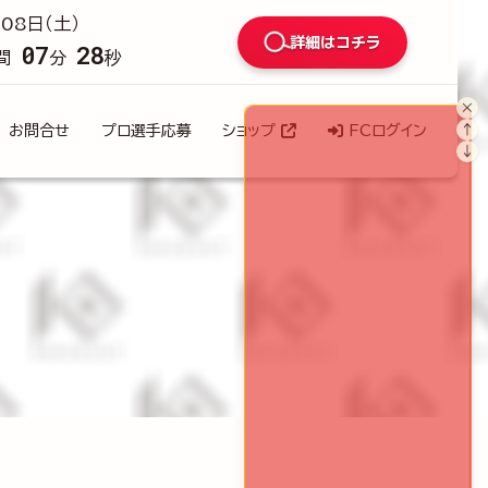
08日（土）
詳細はコチラ
07
27
間
分
秒
×
↑
お問合せ
プロ選手応募
ショップ
FCログイン
↓