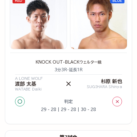
RED
BLUE
KNOCK OUT-BLACKウェルター級
3分3R・延長1R
A LONE WOLF
杉原 新也
×
渡部 太基
SUGIHARA Shinya
WATABE Daiki
○
×
判定
29 - 28 | 29 - 28 | 30 - 28