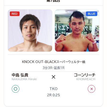
第7試合
RED
BLUE
KNOCK OUT-BLACKスーパーウェルター級
3分3R・延長1R
中島 弘貴
コーンリーチ
×
NAKAJIMA Hiroki
KHONREACH
○
×
TKO
2R 0:25