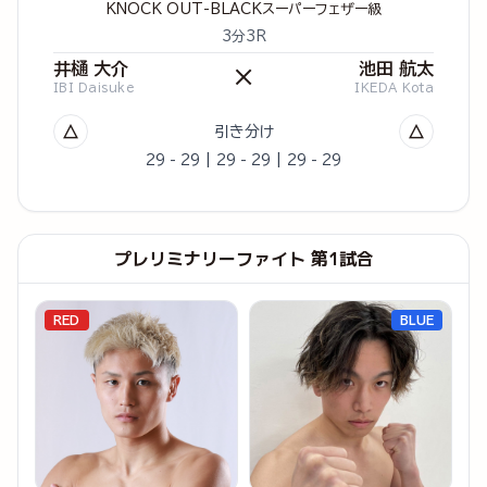
KNOCK OUT-BLACKスーパーフェザー級
3分3R
井樋 大介
池田 航太
×
IBI Daisuke
IKEDA Kota
△
△
引き分け
29 - 29 | 29 - 29 | 29 - 29
プレリミナリーファイト 第1試合
RED
BLUE