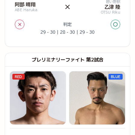
碧い野獣
阿部 晴翔
×
乙津 陸
ABE Haruka
OTSU Riku
×
○
判定
29 - 30 | 28 - 30 | 29 - 30
プレリミナリーファイト 第2試合
RED
BLUE