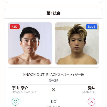
第1試合
RED
BLUE
KNOCK OUT-BLACKスーパーフェザー級
3分3R
宇山 京介
愛斗
×
UYAMA Kyosuke
MANATO
○
×
KO