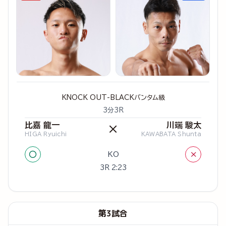
KNOCK OUT-BLACKバンタム級
3分3R
比嘉 龍一
川端 駿太
×
HIGA Ryuichi
KAWABATA Shunta
○
×
KO
3R 2:23
第3試合