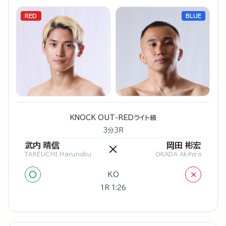
RED
BLUE
KNOCK OUT-REDライト級
3分3R
武内 晴信
岡田 彬宏
×
TAKEUCHI Harunobu
OKADA Akihiro
○
×
KO
1R 1:26