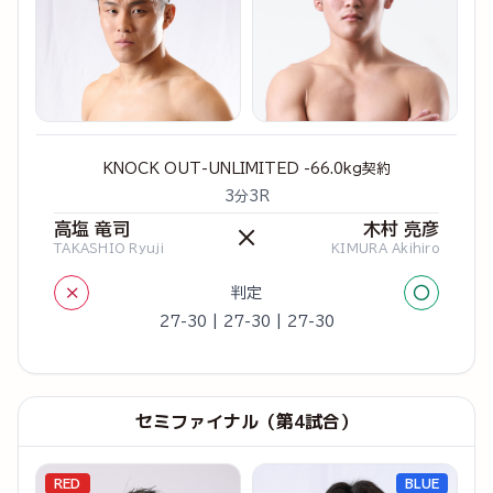
KNOCK OUT-UNLIMITED -66.0kg契約
3分3R
高塩 竜司
木村 亮彦
×
TAKASHIO Ryuji
KIMURA Akihiro
×
○
判定
27-30 | 27-30 | 27-30
セミファイナル（第4試合）
RED
BLUE