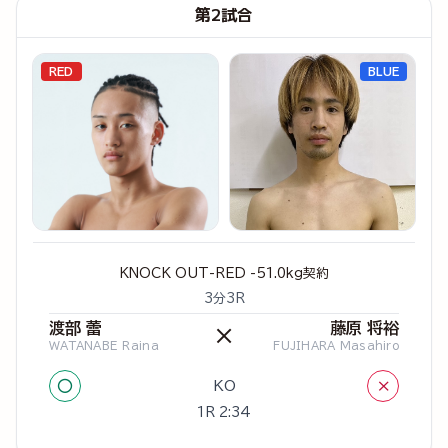
第2試合
RED
BLUE
KNOCK OUT-RED -51.0kg契約
3分3R
渡部 蕾
藤原 将裕
×
WATANABE Raina
FUJIHARA Masahiro
○
×
KO
1R 2:34