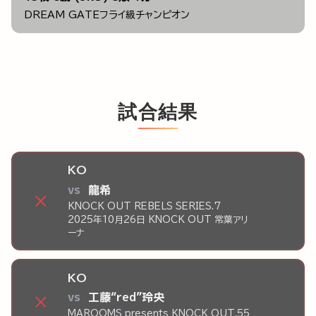
DREAM GATEフライ級チャンピオン
試合結果
KO
vs
龍希
×
KNOCK OUT REBELS SERIES.7
2025年10月26日 KNOCK OUT 常葉アリ
ーナ
KO
vs
工藤“red”玲央
×
MAROOMS presents KNOCK OUT.55