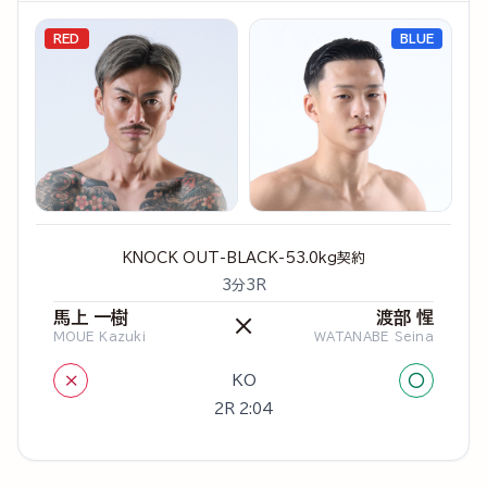
RED
BLUE
KNOCK OUT-BLACK-53.0kg契約
3分3R
馬上 一樹
渡部 惺
×
MOUE Kazuki
WATANABE Seina
×
○
KO
2R 2:04