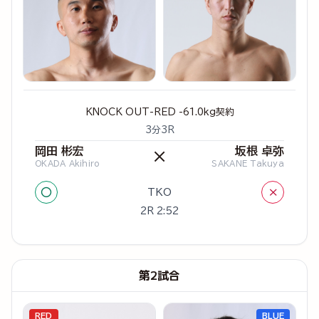
KNOCK OUT-RED -61.0kg契約
3分3R
岡田 彬宏
坂根 卓弥
×
OKADA Akihiro
SAKANE Takuya
○
×
TKO
2R 2:52
第2試合
RED
BLUE