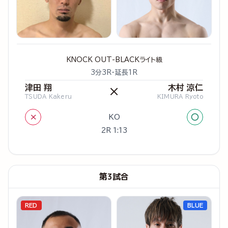
KNOCK OUT-BLACKライト級
3分3R・延長1R
津田 翔
木村 涼仁
×
TSUDA Kakeru
KIMURA Ryoto
×
○
KO
2R 1:13
第3試合
RED
BLUE