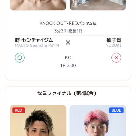
KNOCK OUT-REDバンタム級
3分3R・延長1R
蒔・センチャイジム
柚子貴
×
MACTO Saenchai-GYM
YUZUKI
○
×
KO
1R 3:00
セミファイナル（第4試合）
RED
BLUE