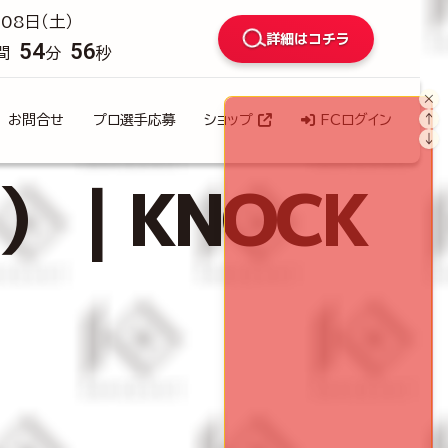
08日（土）
詳細はコチラ
54
54
間
分
秒
×
↑
お問合せ
プロ選手応募
ショップ
FCログイン
↓
a）｜KNOCK