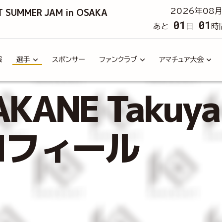
T SUMMER JAM in OSAKA
2026年08月
01
01
あと
日
時
報
選手
スポンサー
ファンクラブ
アマチュア大会
KANE Takuy
ロフィール