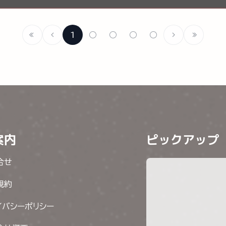
1
○
○
○
○
案内
ピックアップ
合せ
規約
イバシーポリシー