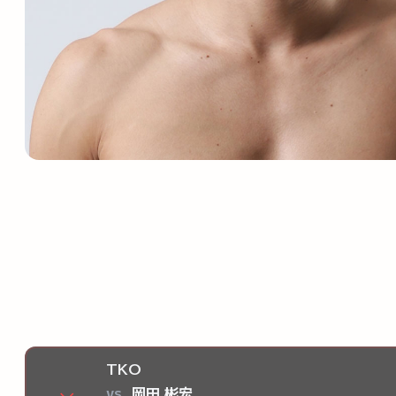
TKO
vs
岡田 彬宏