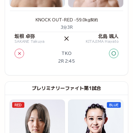
KNOCK OUT-RED -59.0kg契約
3分3R
坂根 卓弥
北島 颯人
×
SAKANE Takuya
KITAJIMA Hayato
×
○
TKO
2R 2:45
プレリミナリーファイト第1試合
RED
BLUE