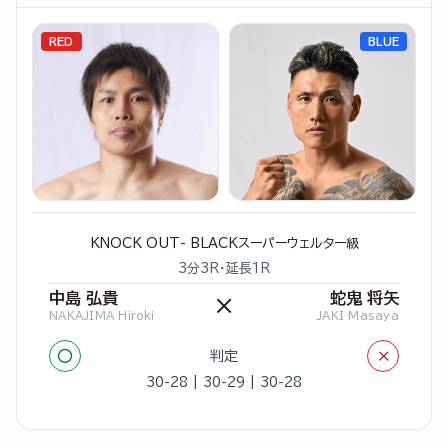
RED
BLUE
KNOCK OUT- BLACKスーパーウェルター級
3分3R・延長1R
中島 弘貴
蛇鬼 将矢
×
NAKAJIMA Hiroki
JAKI Masaya
○
×
判定
30-28 | 30-29 | 30-28