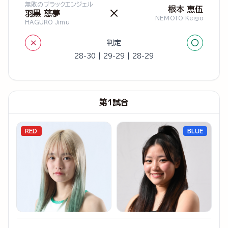
無敗のブラックエンジェル
根本 恵伍
×
羽黒 慈夢
NEMOTO Keigo
HAGURO Jimu
×
○
判定
28-30 | 29-29 | 28-29
第1試合
RED
BLUE