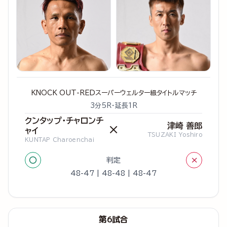
KNOCK OUT-REDスーパーウェルター級タイトルマッチ
3分5R・延長1R
クンタップ・チャロンチ
津崎 善郎
×
ャイ
TSUZAKI Yoshiro
KUNTAP Charoenchai
○
×
判定
48-47 | 48-48 | 48-47
第6試合