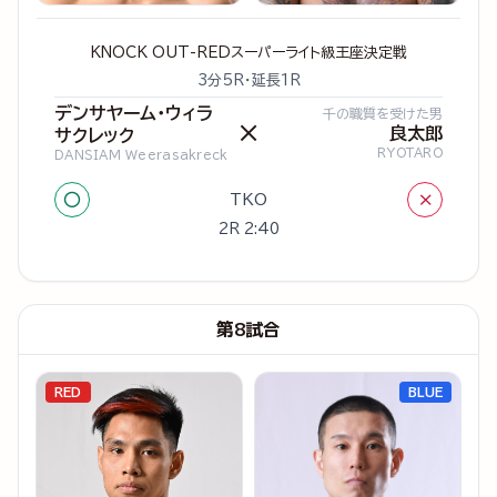
KNOCK OUT-REDスーパーライト級王座決定戦
3分5R・延長1R
デンサヤーム・ウィラ
千の職質を受けた男
×
良太郎
サクレック
RYOTARO
DANSIAM Weerasakreck
○
×
TKO
2R 2:40
第8試合
RED
BLUE