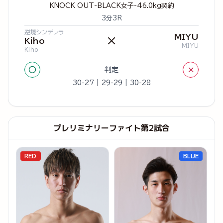
KNOCK OUT-BLACK女子-46.0kg契約
3分3R
逆境シンデレラ
MIYU
×
Kiho
MIYU
Kiho
○
×
判定
30-27 | 29-29 | 30-28
プレリミナリーファイト第2試合
RED
BLUE