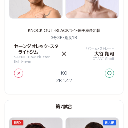
KNOCK OUT-BLACKライト級王座決定戦
3分3R・延長1R
セーンダオレック・スタ
ナパーム・ストレート
ーライトジム
×
大谷 翔司
SAENG Dawlek star
OTANI Shoji
light-gym
×
○
KO
2R 1:47
第7試合
RED
BLUE