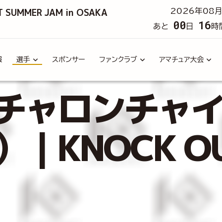
T SUMMER JAM in OSAKA
2026年08月
00
16
あと
日
時
報
選手
スポンサー
ファンクラブ
アマチュア大会
チャロンチャイ（
ai）｜KNOCK