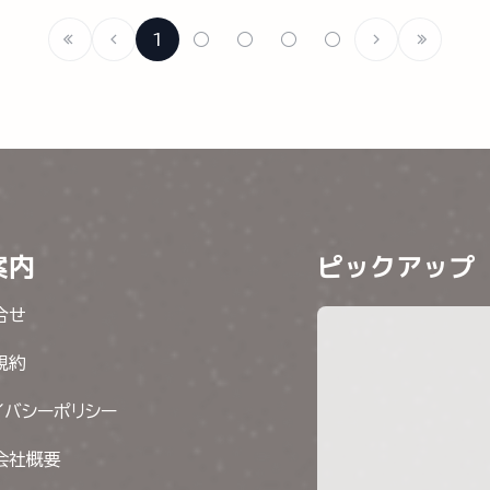
1
○
○
○
○
案内
ピックアップ
合せ
規約
イバシーポリシー
会社概要