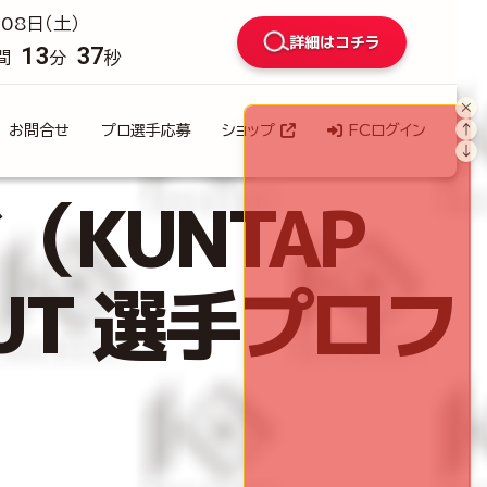
08日（土）
詳細はコチラ
13
35
間
分
秒
×
↑
お問合せ
プロ選手応募
ショップ
FCログイン
↓
KUNTAP
 OUT 選手プロフ