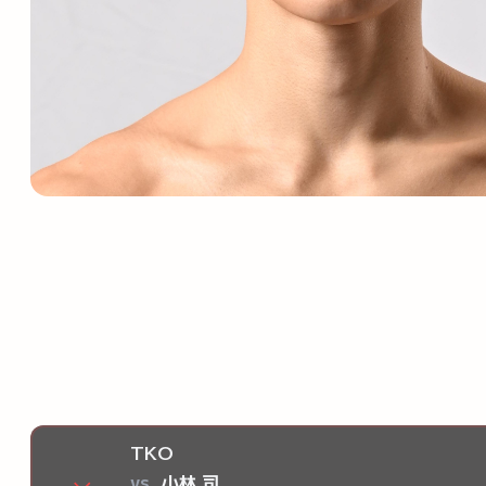
TKO
vs
小林 司