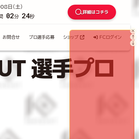
08日（土）
詳細はコチラ
02
22
間
分
秒
×
↑
お問合せ
プロ選手応募
ショップ
FCログイン
↓
OUT 選手プロ