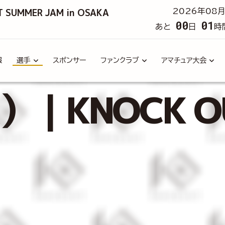
T SUMMER JAM in OSAKA
2026年08月
00
01
あと
日
時
報
選手
スポンサー
ファンクラブ
アマチュア大会
A）｜KNOCK 