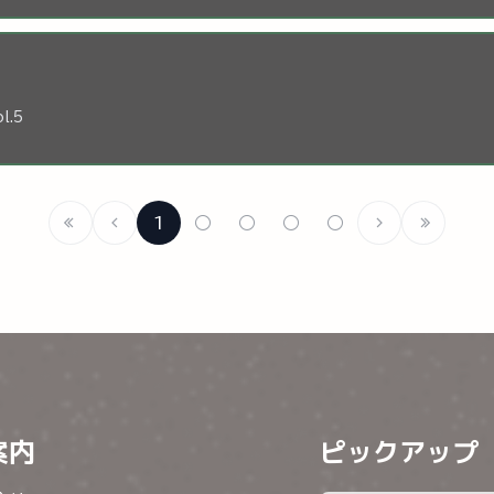
l.5
1
○
○
○
○
案内
ピックアップ