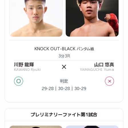
KNOCK OUT-BLACK バンタム級
3分3R
川野 龍輝
山口 悠真
×
KAWANO Ryuki
YAMAGUCHI Yuma
○
×
判定
29-28 | 30-28 | 30-29
プレリミナリーファイト第1試合