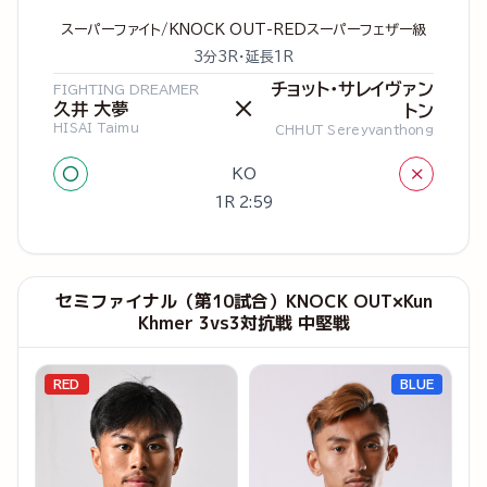
スーパーファイト/KNOCK OUT-REDスーパーフェザー級
3分3R・延長1R
チョット・サレイヴァン
FIGHTING DREAMER
×
久井 大夢
トン
HISAI Taimu
CHHUT Sereyvanthong
○
×
KO
1R 2:59
セミファイナル（第10試合）KNOCK OUT×Kun
Khmer 3vs3対抗戦 中堅戦
RED
BLUE