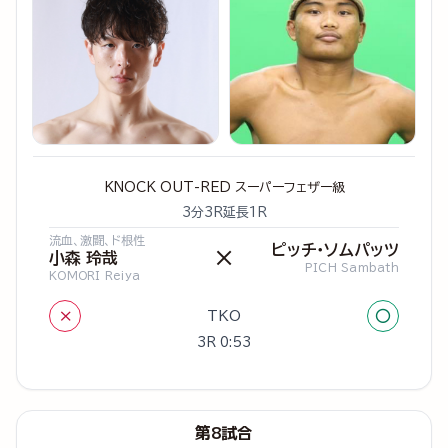
KNOCK OUT-RED スーパーフェザー級
3分3R延長1R
流血、激闘、ド根性
ピッチ・ソムパッツ
×
小森 玲哉
PICH Sambath
KOMORI Reiya
×
○
TKO
3R 0:53
第8試合