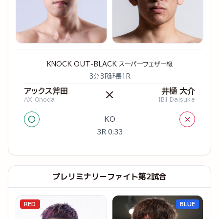
KNOCK OUT-BLACK スーパーフェザー級
3分3R延長1R
アックス斧田
井樋 大介
×
AX Onoda
IBI Daisuke
○
×
KO
3R 0:33
プレリミナリーファイト第2試合
RED
BLUE