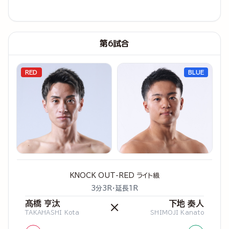
第6試合
RED
BLUE
KNOCK OUT-RED ライト級
3分3R・延長1R
髙橋 亨汰
下地 奏人
×
TAKAHASHI Kota
SHIMOJI Kanato