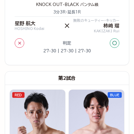
KNOCK OUT-BLACK バンタム級
3分3R・延長1R
無敗のキューティー・キッカー
星野 航大
×
柿﨑 瑠
HOSHINO Kodai
KAKIZAKI Rui
×
○
判定
27-30 | 27-30 | 27-30
第2試合
RED
BLUE