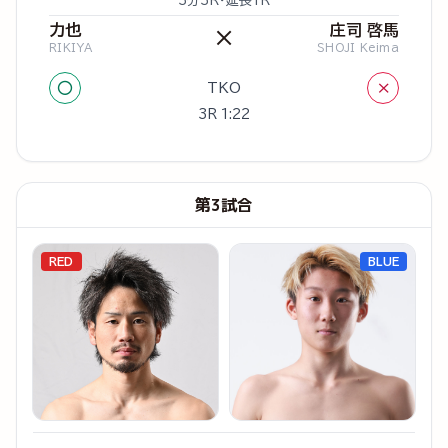
3分3R・延長1R
力也
庄司 啓馬
×
RIKIYA
SHOJI Keima
○
×
TKO
3R 1:22
第3試合
RED
BLUE