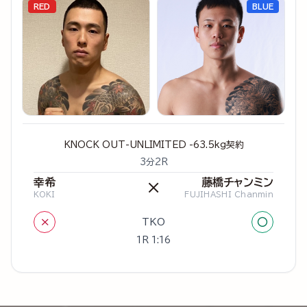
RED
BLUE
KNOCK OUT-UNLIMITED -63.5kg契約
3分2R
幸希
藤橋チャンミン
×
KOKI
FUJIHASHI Chanmin
×
○
TKO
1R 1:16