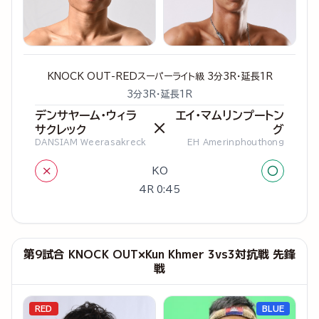
KNOCK OUT-REDスーパーライト級 3分3R・延長1R
3分3R・延長1R
デンサヤーム・ウィラ
エイ・マムリンプートン
×
サクレック
グ
DANSIAM Weerasakreck
EH Amerinphouthong
×
○
KO
4R 0:45
第9試合 KNOCK OUT×Kun Khmer 3vs3対抗戦 先鋒
戦
RED
BLUE