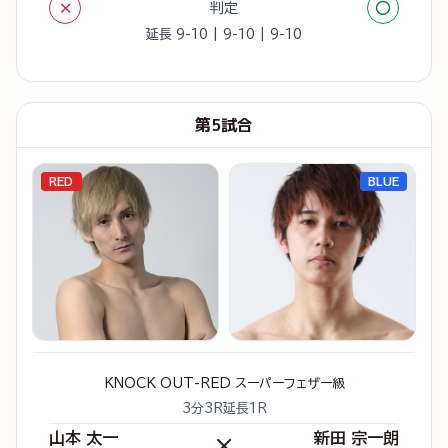
×
○
判定
延長 9-10 | 9-10 | 9-10
第5試合
RED
BLUE
KNOCK OUT-RED スーパーフェザー級
3分3R延長1R
山本 太一
新田 宗一朗
×