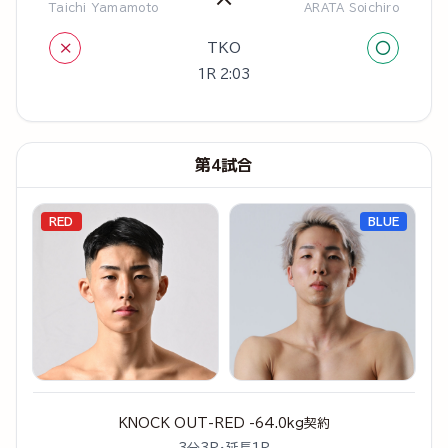
Taichi Yamamoto
ARATA Soichiro
×
○
TKO
1R 2:03
第4試合
RED
BLUE
KNOCK OUT-RED -64.0kg契約