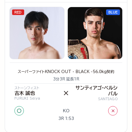
RED
BLUE
スーパーファイトKNOCK OUT - BLACK -56.0kg契約
3分3R 延長1R
サンティアゴ・ペルシ
ストーンフィスト
×
古木 誠也
バル
FURUKI Seiya
SANTIAGO
○
×
KO
3R 1:53