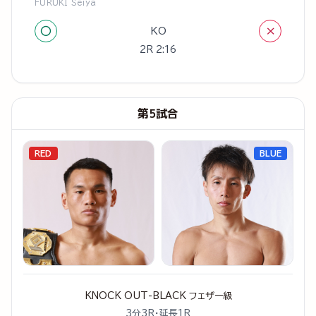
FURUKI Seiya
○
×
KO
2R 2:16
第5試合
RED
BLUE
KNOCK OUT-BLACK フェザー級
3分3R・延長1R