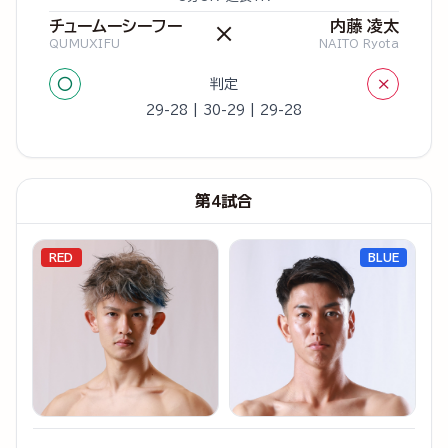
チュームーシーフー
内藤 凌太
×
QUMUXIFU
NAITO Ryota
○
×
判定
29-28 | 30-29 | 29-28
第4試合
RED
BLUE