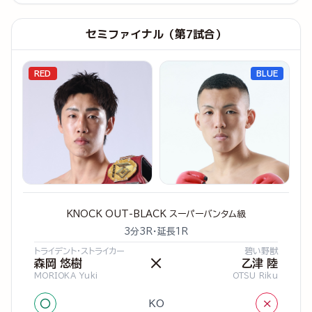
セミファイナル（第7試合）
RED
BLUE
KNOCK OUT-BLACK スーパーバンタム級
3分3R・延長1R
トライデント・ストライカー
碧い野獣
×
森岡 悠樹
乙津 陸
MORIOKA Yuki
OTSU Riku
○
×
KO