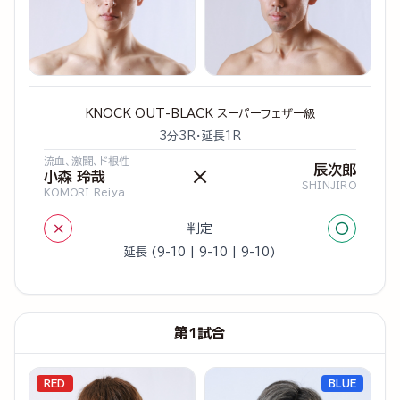
KNOCK OUT-BLACK スーパーフェザー級
3分3R・延長1R
流血、激闘、ド根性
辰次郎
×
小森 玲哉
SHINJIRO
KOMORI Reiya
×
○
判定
延長 (9-10 | 9-10 | 9-10)
第1試合
RED
BLUE