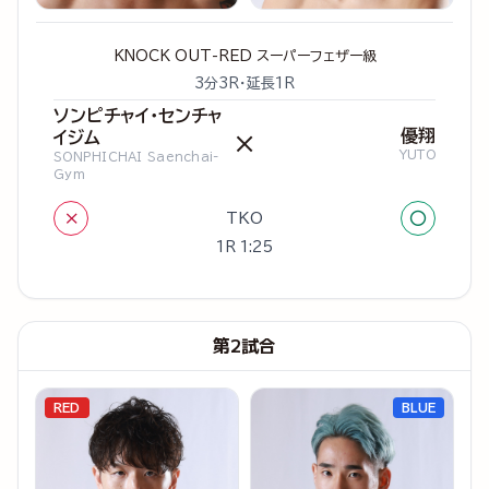
KNOCK OUT-RED スーパーフェザー級
3分3R・延長1R
ソンピチャイ・センチャ
優翔
イジム
×
YUTO
SONPHICHAI Saenchai-
Gym
×
○
TKO
1R 1:25
第2試合
RED
BLUE