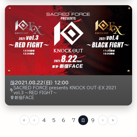
2021.08.22（日） 12:00
SACRED FORCE presents KNOCK OUT-EX 2021
vol.3 ～RED FIGHT～
新宿FACE
4
5
6
7
8
9