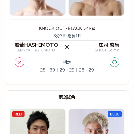
KNOCK OUT-BLACKライト級
3分3R・延長1R
般若HASHIMOTO
庄司 啓馬
×
HANNYA HASHIMOTO
SHOJI Keima
×
○
判定
28 - 30 | 29 - 29 | 28 - 29
第2試合
RED
BLUE