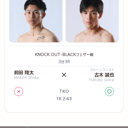
KNOCK OUT-BLACKフェザー級
3分3R
ストーンフィスト
前田 翔太
×
古木 誠也
MAEDA Shota
FURUKI Seiya
×
○
TKO
1R 2:43