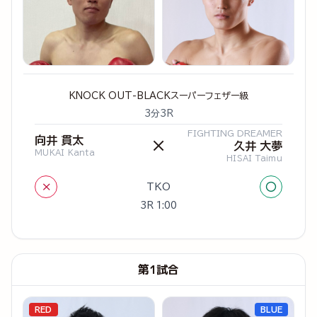
KNOCK OUT-BLACKスーパーフェザー級
3分3R
FIGHTING DREAMER
向井 貫太
×
久井 大夢
MUKAI Kanta
HISAI Taimu
×
○
TKO
3R 1:00
第1試合
RED
BLUE