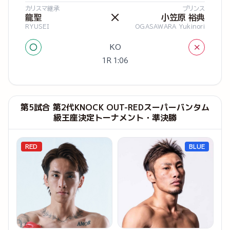
カリスマ継承
プリンス
×
龍聖
小笠原 裕典
RYUSEI
OGASAWARA Yukinori
○
×
KO
1R 1:06
第5試合 第2代KNOCK OUT-REDスーパーバンタム
級王座決定トーナメント・準決勝
RED
BLUE