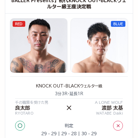
BALLER Presents】初代KNOCK OUT-BLACKウェ
ルター級王座決定戦
RED
BLUE
KNOCK OUT-BLACKウェルター級
3分3R・延長1R
千の職質を受けた男
A LONE WOLF
×
良太郎
渡部 太基
RYOTARO
WATABE Daiki
○
×
判定
29 - 29 | 29 - 28 | 30 - 29