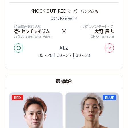
KNOCK OUT-REDスーパーバンタム級
3分3R・延長1R
顔面偏差値東大級
反逆のアンダードッグ
×
壱・センチャイジム
大野 貴志
ISSEI Saenchai-Gym
ONO Takashi
○
×
判定
30 - 28 | 30 - 27 | 30 - 28
第3試合
RED
BLUE