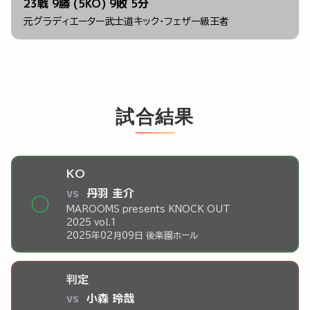
23戦 9勝 (5KO) 9敗 5分
元グラディエーター武士道キック・フェザー級王者
試合結果
KO
vs
丹羽 圭介
◯
MAROOMS presents KNOCK OUT
2025 vol.1
2025年02月09日 後楽園ホール
判定
vs
小森 玲哉