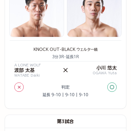
KNOCK OUT-BLACK ウェルター級
3分3R・延長1R
A LONE WOLF
小川 悠太
×
渡部 太基
OGAWA Yuta
WATABE Daiki
×
○
判定
延長 9-10 | 9-10 | 9-10
第3試合