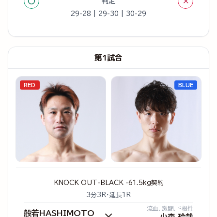
○
×
判定
29-28 | 29-30 | 30-29
第1試合
RED
BLUE
KNOCK OUT-BLACK -61.5kg契約
3分3R・延長1R
流血、激闘、ド根性
般若HASHIMOTO
×
小森 玲哉