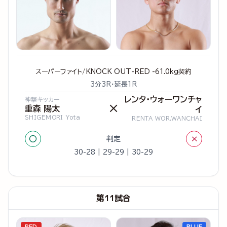
スーパーファイト/KNOCK OUT-RED -61.0kg契約
3分3R・延長1R
レンタ・ウォーワンチャ
神撃キッカー
×
重森 陽太
イ
SHIGEMORI Yota
RENTA WOR.WANCHAI
○
×
判定
30-28 | 29-29 | 30-29
第11試合
RED
BLUE