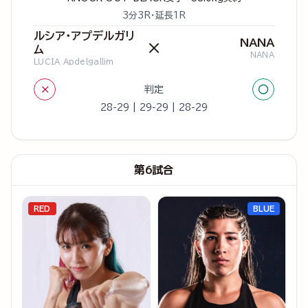
3分3R・延長1R
ルシア・アプデルガリ
NANA
×
ム
NANA
LUCIA Apdelgallim
×
○
判定
28-29 | 29-29 | 28-29
第6試合
RED
BLUE