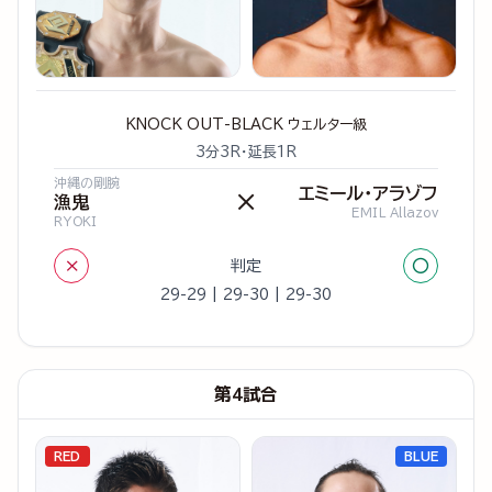
KNOCK OUT-BLACK ウェルター級
3分3R・延長1R
沖縄の剛腕
エミール・アラゾフ
×
漁鬼
EMIL Allazov
RYOKI
×
○
判定
29-29 | 29-30 | 29-30
第4試合
RED
BLUE