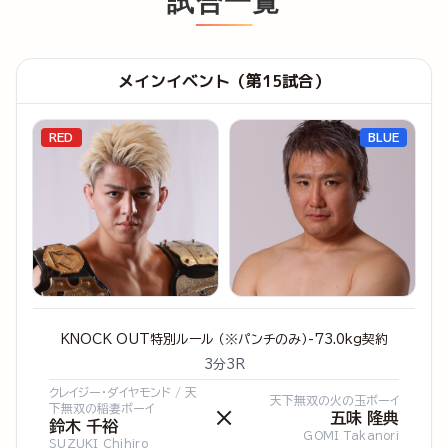
試合一覧
メインイベント（第15試合）
RED
BLUE
KNOCK OUT特別ルール （※パンチのみ）-73.0kg契約
3分3R
クレイジー・ダイヤモンド / 天
天下無双の火の玉ボーイ
下無双の稲妻ボーイ
×
五味 隆典
鈴木 千裕
GOMI Takanori
SUZUKI Chihiro