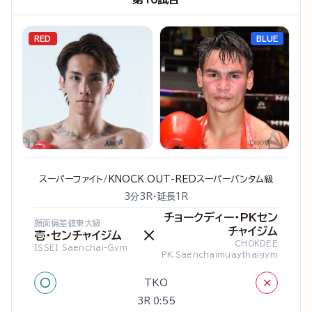
RED
BLUE
スーパーファイト/KNOCK OUT-REDスーパーバンタム級
3分3R・延長1R
チョークディー・PKセン
顔面偏差値東大級
チャイジム
×
壱・センチャイジム
CHOKDEE
ISSEI Saenchai-Gym
PK.Saenchaimuaythaigym
○
×
TKO
3R 0:55