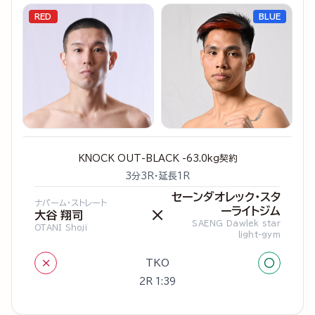
RED
BLUE
KNOCK OUT-BLACK -63.0kg契約
3分3R・延長1R
セーンダオレック・スタ
ナパーム・ストレート
ーライトジム
×
大谷 翔司
SAENG Dawlek star
OTANI Shoji
light-gym
×
○
TKO
2R 1:39