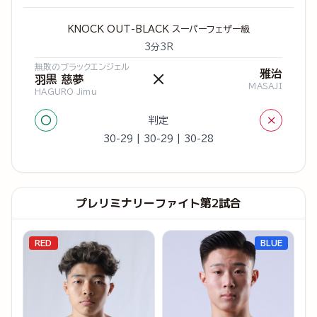
KNOCK OUT-BLACK スーパーフェザー級
3分3R
無敗のブラックエンジェル
雅治
×
羽黒 慈夢
MASAJI
HAGURO Jimu
○
×
判定
30-29 | 30-29 | 30-28
プレリミナリーファイト第2試合
RED
BLUE