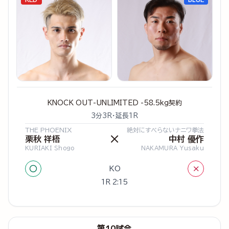
KNOCK OUT-UNLIMITED -58.5kg契約
3分3R・延長1R
THE PHOENIX
絶対にすべらないナニワ拳法
×
栗秋 祥梧
中村 優作
KURIAKI Shogo
NAKAMURA Yusaku
○
×
KO
1R 2:15
第10試合