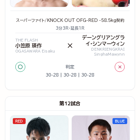
スーパーファイト/KNOCK OUT OFG-RED -58.5kg契約
3分3R・延長1R
デーングリアングラ
THE FLASH
イ・シンマーウィン
×
小笠原 瑛作
DENKRIENGKRAI
OGASAWARA Eisaku
SinghaMawynn
○
×
判定
30-28 | 30-28 | 30-28
第12試合
RED
BLUE