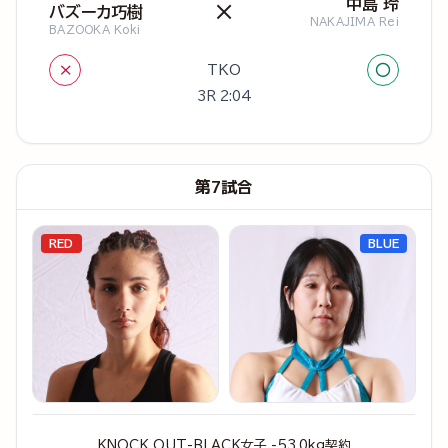
中島 玲
×
バズーカ巧樹
NAKAJIMA Rei
BAZOOKA Koki
×
○
TKO
3R 2:04
第7試合
RED
BLUE
KNOCK OUT-BLACK女子 -53.0kg契約