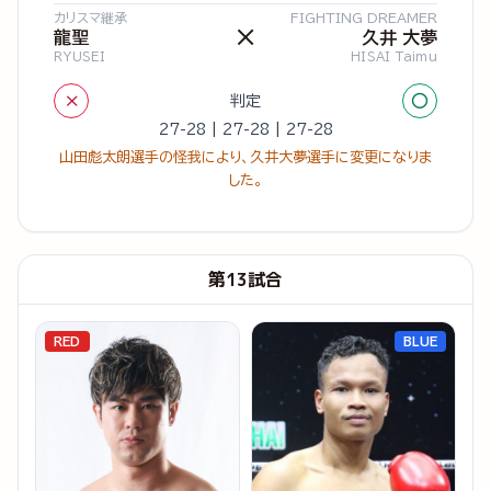
カリスマ継承
FIGHTING DREAMER
×
龍聖
久井 大夢
RYUSEI
HISAI Taimu
×
○
判定
27-28 | 27-28 | 27-28
山田彪太朗選手の怪我により、久井大夢選手に変更になりま
した。
第13試合
RED
BLUE