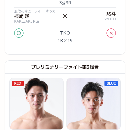
3分3R
無敗のキューティー・キッカー
愁斗
×
柿﨑 瑠
SYUTO
KAKIZAKI Rui
○
×
TKO
1R 2:19
プレリミナリーファイト第3試合
RED
BLUE