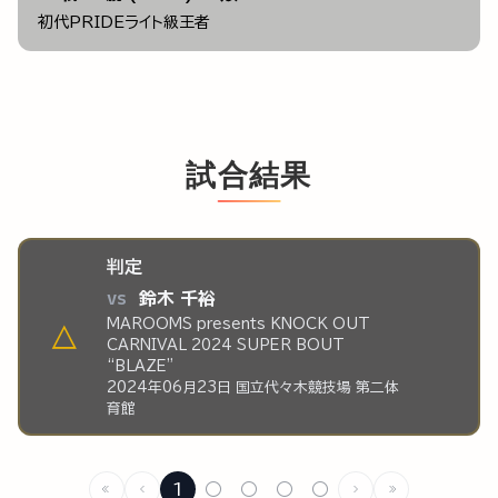
初代PRIDEライト級王者
試合結果
判定
vs
鈴木 千裕
MAROOMS presents KNOCK OUT
△
CARNIVAL 2024 SUPER BOUT
“BLAZE”
2024年06月23日 国立代々木競技場 第二体
育館
1
○
○
○
○