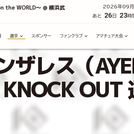
 on the WORLD～ @ 横浜武
2026年09月
26
23
あと
日
時
報
選手
スポンサー
ファンクラブ
アマチュア大会
ザレス（AYEL
）｜KNOCK OU