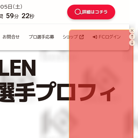
05日（土）
詳細はコチラ
59
21
間
分
秒
×
↑
お問合せ
プロ選手応募
ショップ
FCログイン
↓
EN
T 選手プロフィ