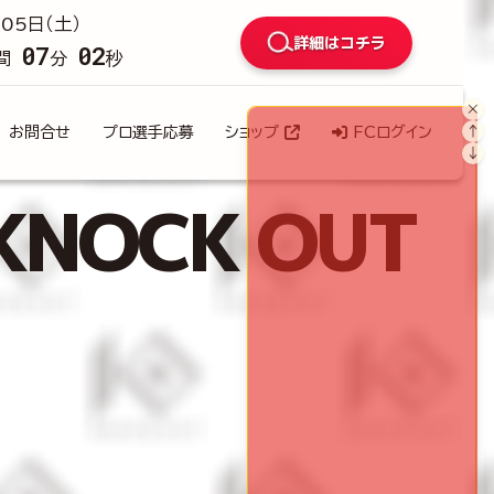
05日（土）
詳細はコチラ
07
00
間
分
秒
×
↑
お問合せ
プロ選手応募
ショップ
FCログイン
↓
KNOCK OUT