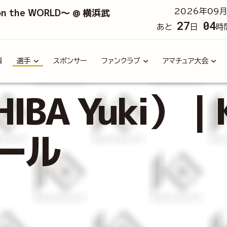
 on the WORLD～ @ 横浜武
2026年09月
27
04
あと
日
時
報
選手
スポンサー
ファンクラブ
アマチュア大会
BA Yuki）｜
ール