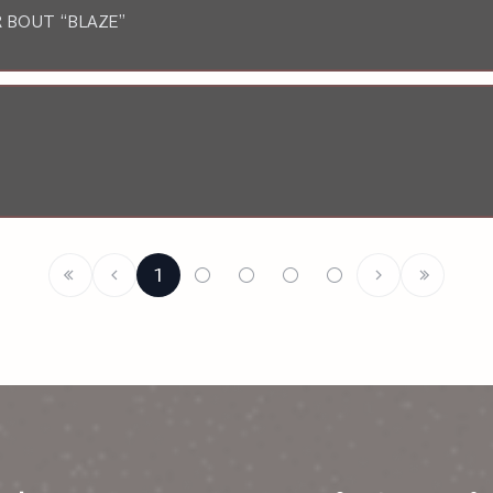
 BOUT “BLAZE”
1
○
○
○
○