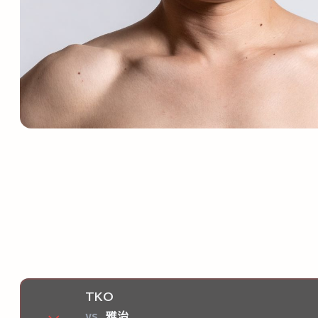
TKO
vs
雅治