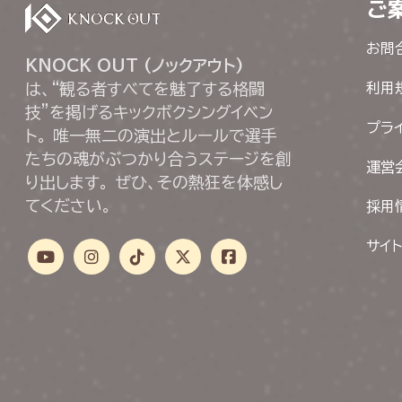
ご
お問
KNOCK OUT (ノックアウト)
は、“観る者すべてを魅了する格闘
利用
技”を掲げるキックボクシングイベン
プラ
ト。 唯一無二の演出とルールで選手
たちの魂がぶつかり合うステージを創
運営
り出します。 ぜひ、その熱狂を体感し
てください。
採用
サイ