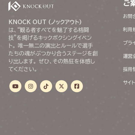
ご
お問
KNOCK OUT (ノックアウト)
は、“観る者すべてを魅了する格闘
利用
技”を掲げるキックボクシングイベン
プラ
ト。 唯一無二の演出とルールで選手
たちの魂がぶつかり合うステージを創
運営
り出します。 ぜひ、その熱狂を体感し
てください。
採用
サイ