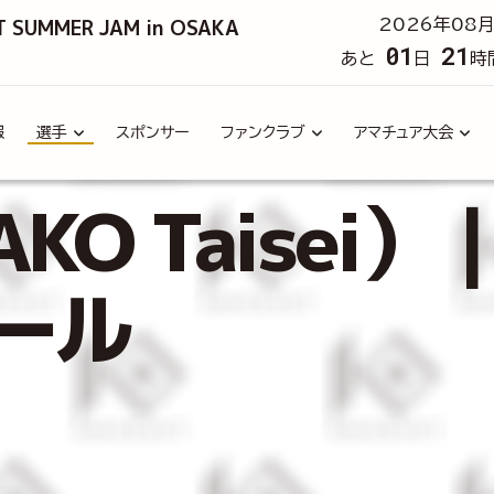
T SUMMER JAM in OSAKA
2026年08月
01
21
あと
日
時
報
選手
スポンサー
ファンクラブ
アマチュア大会
O Taisei）｜
ール