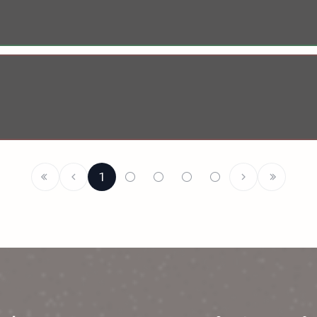
1
○
○
○
○