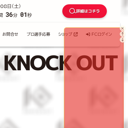
08日（土）
詳細はコチラ
36
00
間
分
秒
×
↑
お問合せ
プロ選手応募
ショップ
FCログイン
↓
KNOCK OUT