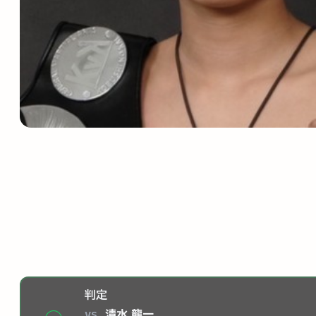
判定
vs
清水 龍一