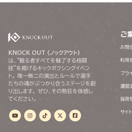
ご
お問
KNOCK OUT (ノックアウト)
は、“観る者すべてを魅了する格闘
利用
技”を掲げるキックボクシングイベン
プラ
ト。 唯一無二の演出とルールで選手
たちの魂がぶつかり合うステージを創
運営
り出します。 ぜひ、その熱狂を体感し
てください。
採用
サイ