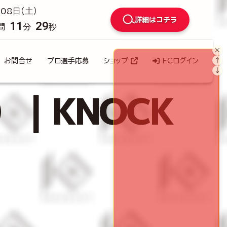
08日（土）
詳細はコチラ
11
28
間
分
秒
×
↑
お問合せ
プロ選手応募
ショップ
FCログイン
↓
o）｜KNOCK