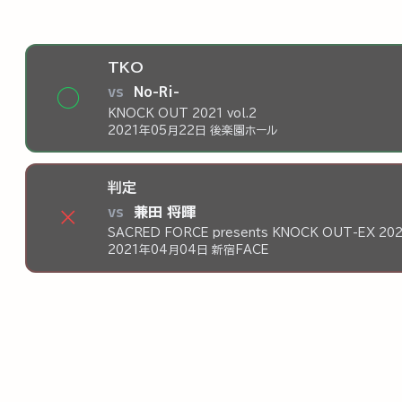
TKO
vs
No-Ri-
◯
KNOCK OUT 2021 vol.2
2021年05月22日 後楽園ホール
判定
vs
兼田 将暉
×
SACRED FORCE presents KNOCK OUT-EX 202
2021年04月04日 新宿FACE