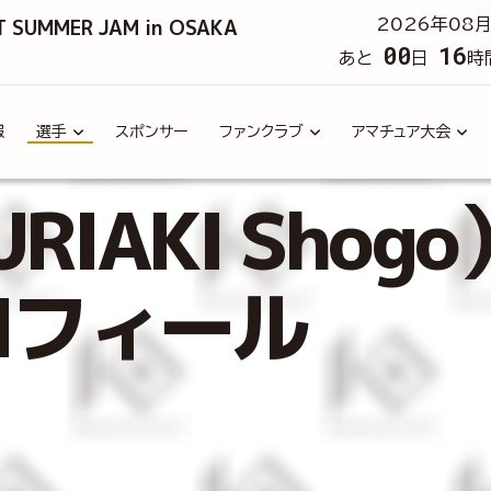
T SUMMER JAM in OSAKA
2026年08月
00
16
あと
日
時
報
選手
スポンサー
ファンクラブ
アマチュア大会
IAKI Shog
ロフィール