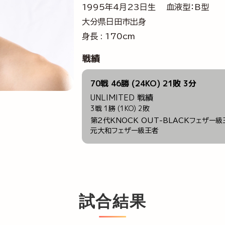
1995年4月23日生 血液型：B型
大分県日田市出身
身長 : 170cm
戦績
70戦 46勝 (24KO) 21敗 3分
UNLIMITED 戦績
3戦 1勝 (1KO) 2敗
第2代KNOCK OUT-BLACKフェザー
元大和フェザー級王者
試合結果