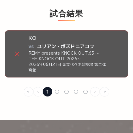
試合結果
KO
vs
ユリアン・ポズドニアコフ
×
REMY presents KNOCK OUT.65 ～
THE KNOCK OUT 2026～
2026年06月21日 国立代々木競技場 第二体
育館
1
○
○
○
○