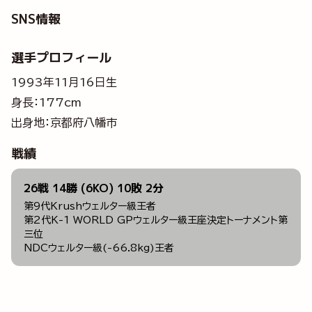
SNS情報
選手プロフィール
1993年11月16日生
身長：177cm
出身地：京都府八幡市
戦績
26戦 14勝 (6KO) 10敗 2分
第9代Krushウェルター級王者
第2代K-1 WORLD GPウェルター級王座決定トーナメント第
三位
NDCウェルター級(-66.8kg)王者