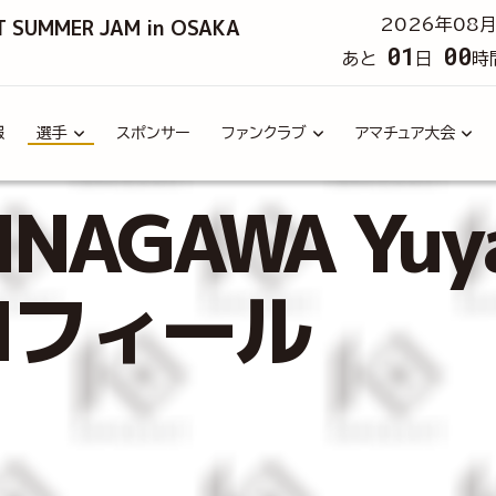
T SUMMER JAM in OSAKA
2026年08月
01
00
あと
日
時
報
選手
スポンサー
ファンクラブ
アマチュア大会
NAGAWA Yu
ロフィール