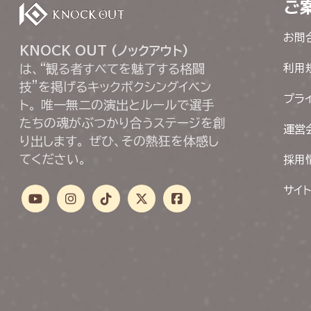
ご
お問
KNOCK OUT (ノックアウト)
は、“観る者すべてを魅了する格闘
利用
技”を掲げるキックボクシングイベン
プラ
ト。 唯一無二の演出とルールで選手
たちの魂がぶつかり合うステージを創
運営
り出します。 ぜひ、その熱狂を体感し
てください。
採用
サイ