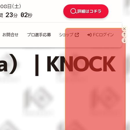
08日（土）
詳細はコチラ
23
00
間
分
秒
×
↑
お問合せ
プロ選手応募
ショップ
FCログイン
↓
ya）｜KNOCK