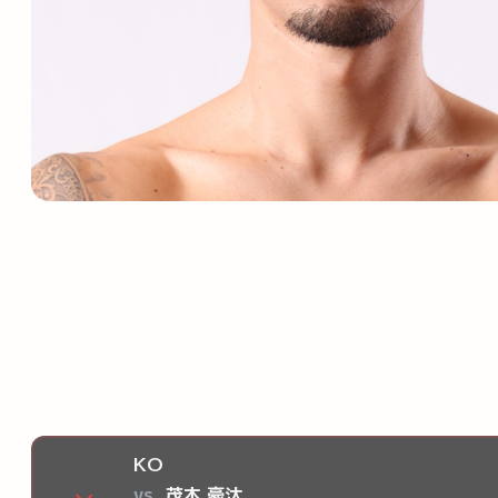
KO
vs
茂木 豪汰