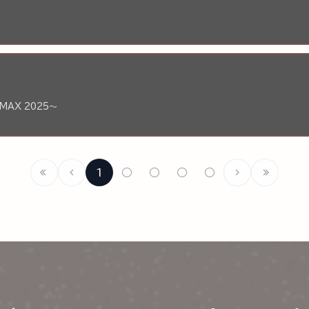
IMAX 2025～
1
○
○
○
○