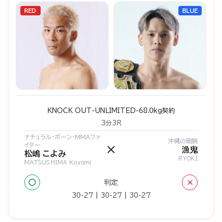
RED
BLUE
KNOCK OUT-UNLIMITED-68.0kg契約
3分3R
ナチュラル・ボーン・MMAファ
沖縄の剛腕
イター
×
漁鬼
松嶋 こよみ
RYOKI
MATSUSHIMA Koyomi
○
×
判定
30-27 | 30-27 | 30-27