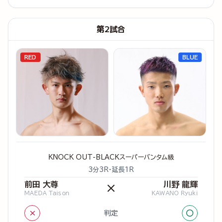
第2試合
RED
BLUE
KNOCK OUT-BLACKスーパーバンタム級
3分3R・延長1R
前田 大尊
川野 龍輝
×
MAEDA Taison
KAWANO Ryuki
×
○
判定