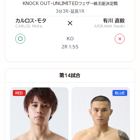
KNOCK OUT-UNLIMITEDフェザー級王座決定戦
3分3R・延長1R
カルロス・モタ
有川 直毅
×
CARLOS Mota
ARIKAWA Naoki
○
×
KO
2R 1:55
第14試合
RED
BLUE