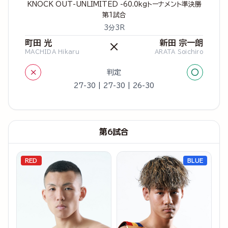
KNOCK OUT-UNLIMITED -60.0kgトーナメント準決勝
第1試合
3分3R
町田 光
新田 宗一朗
×
MACHIDA Hikaru
ARATA Soichiro
×
○
判定
27-30 | 27-30 | 26-30
第6試合
RED
BLUE