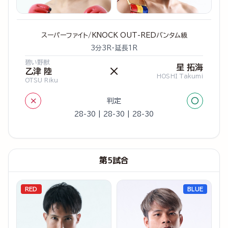
スーパーファイト/KNOCK OUT-REDバンタム級
3分3R・延長1R
碧い野獣
星 拓海
×
乙津 陸
HOSHI Takumi
OTSU Riku
×
○
判定
28-30 | 28-30 | 28-30
第5試合
RED
BLUE