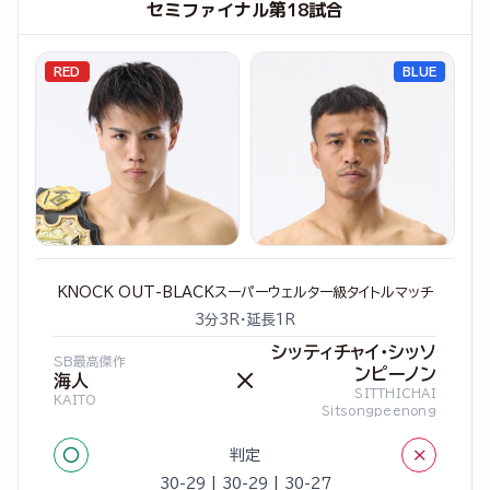
セミファイナル第18試合
RED
BLUE
KNOCK OUT-BLACKスーパーウェルター級タイトルマッチ
3分3R・延長1R
シッティチャイ・シッソ
SB最高傑作
ンピーノン
×
海人
SITTHICHAI
KAITO
Sitsongpeenong
○
×
判定
30-29 | 30-29 | 30-27