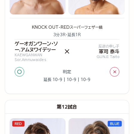
KNOCK OUT-REDスーパーフェザー級
3分3R・延長1R
ゲーオガンワーン・ソ
反逆の申し子
ー.アムヌワイデッー
×
軍司 泰斗
KAEWGANWAN
GUNJI Taito
Sor.Amnuwaides
○
×
判定
延長 10-9 | 10-9 | 10-9
第12試合
RED
BLUE