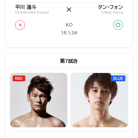
平川 蓮斗
タン・フォン
×
HIRAKAWA Rento
TANG Feng
×
○
KO
1R 1:34
第7試合
RED
BLUE