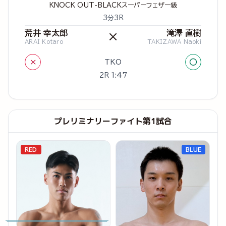
KNOCK OUT-BLACKスーパーフェザー級
3分3R
荒井 幸太郎
滝澤 直樹
×
ARAI Kotaro
TAKIZAWA Naoki
×
○
TKO
2R 1:47
プレリミナリーファイト第1試合
RED
BLUE