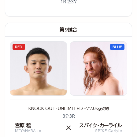
1R 2:37
第9試合
RED
BLUE
KNOCK OUT-UNLIMITED -77.0kg契約
3分3R
宮原 穣
スパイク・カーライル
×
MIYAHARA Jo
SPIKE Carlyle