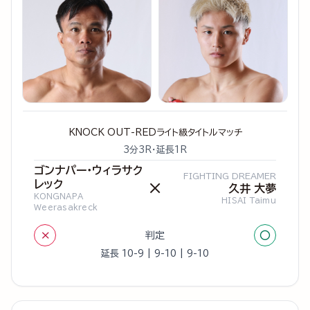
KNOCK OUT-REDライト級タイトルマッチ
3分3R・延長1R
ゴンナパー・ウィラサク
FIGHTING DREAMER
レック
×
久井 大夢
KONGNAPA
HISAI Taimu
Weerasakreck
×
○
判定
延長 10-9 | 9-10 | 9-10