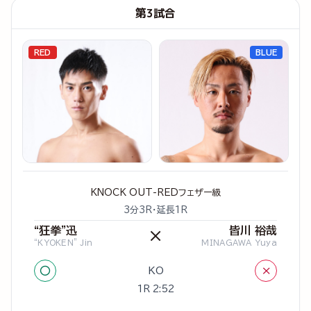
第3試合
RED
BLUE
KNOCK OUT-REDフェザー級
3分3R・延長1R
“狂拳”迅
皆川 裕哉
×
“KYOKEN” Jin
MINAGAWA Yuya
○
×
KO
1R 2:52