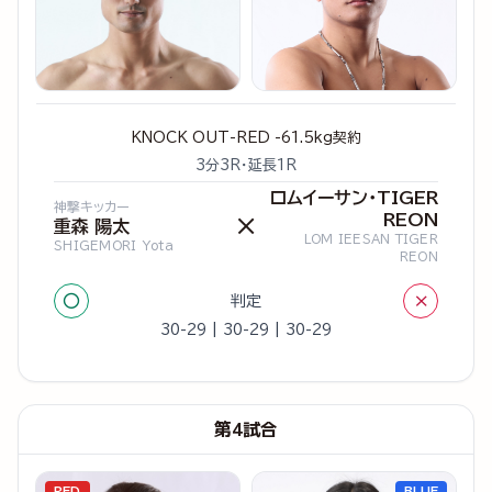
KNOCK OUT-RED -61.5kg契約
3分3R・延長1R
ロムイーサン・TIGER
神撃キッカー
REON
×
重森 陽太
LOM IEESAN TIGER
SHIGEMORI Yota
REON
○
×
判定
30-29 | 30-29 | 30-29
第4試合
RED
BLUE