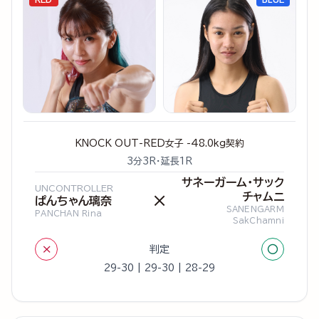
KNOCK OUT-RED女子 -48.0kg契約
3分3R・延長1R
サネーガーム・サック
UNCONTROLLER
チャムニ
×
ぱんちゃん璃奈
SANENGARM
PANCHAN Rina
SakChamni
×
○
判定
29-30 | 29-30 | 28-29