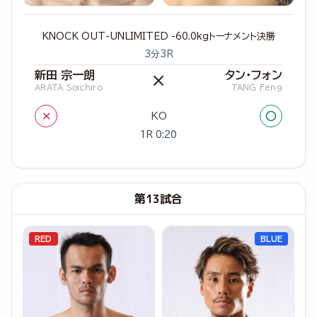
KNOCK OUT-UNLIMITED -60.0kgトーナメント決勝
3分3R
新田 宗一朗
タン・フォン
×
ARATA Soichiro
TANG Feng
×
○
KO
1R 0:20
第13試合
RED
BLUE