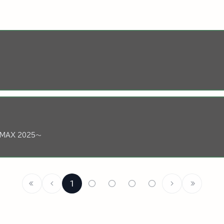
IMAX 2025～
1
○
○
○
○