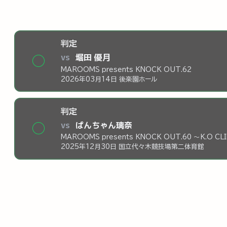
判定
vs
堀田 優月
◯
MAROOMS presents KNOCK OUT.62
2026年03月14日 後楽園ホール
判定
vs
ぱんちゃん璃奈
◯
MAROOMS presents KNOCK OUT.60 ～K.O CL
2025年12月30日 国立代々木競技場第二体育館