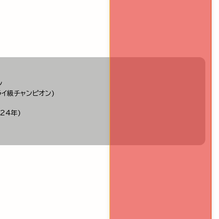
ン
ライ級チャンピオン)
24年)