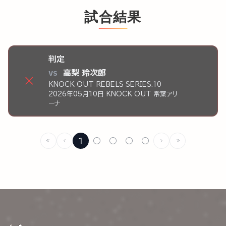
試合結果
判定
vs
高梨 玲次郎
×
KNOCK OUT REBELS SERIES.10
2026年05月10日 KNOCK OUT 常葉アリ
ーナ
1
○
○
○
○