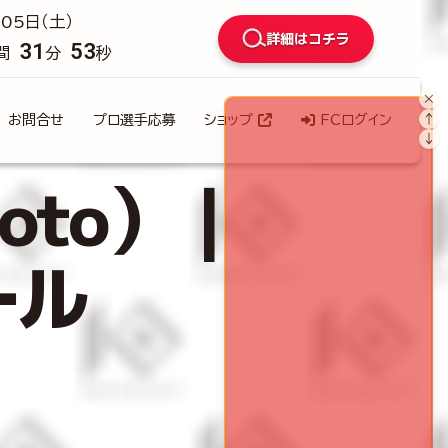
05日（土）
詳細はコチラ
31
52
間
分
秒
×
↑
お問合せ
プロ選手応募
ショップ
FCログイン
↓
roto）｜
ール