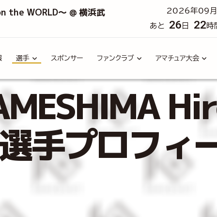
 on the WORLD～ @ 横浜武
2026年09月
26
22
あと
日
時
報
選手
スポンサー
ファンクラブ
アマチュア大会
ESHIMA Hi
UT 選手プロフィ