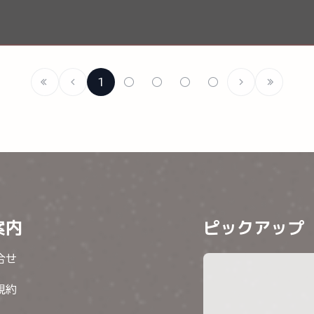
1
○
○
○
○
案内
ピックアップ
合せ
規約