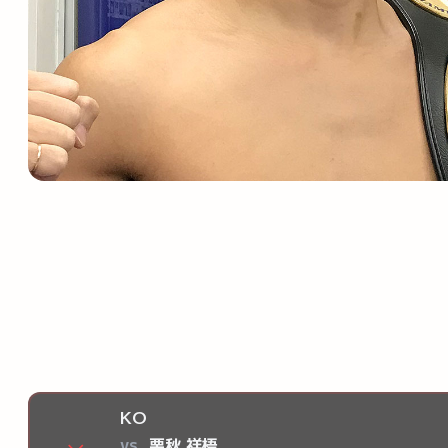
KO
vs
栗秋 祥梧