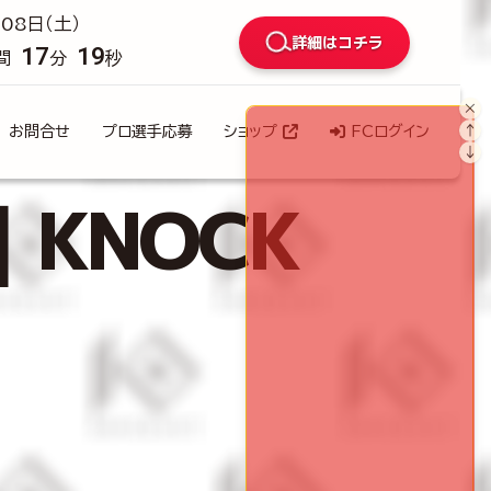
08日（土）
詳細はコチラ
17
17
間
分
秒
×
↑
お問合せ
プロ選手応募
ショップ
FCログイン
↓
｜KNOCK