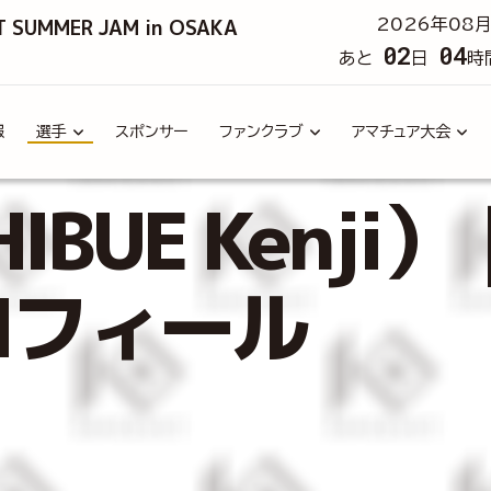
T SUMMER JAM in OSAKA
2026年08月
02
04
あと
日
時
報
選手
スポンサー
ファンクラブ
アマチュア大会
BUE Kenji）
ロフィール