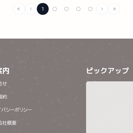
1
○
○
○
○
案内
ピックアップ
合せ
規約
イバシーポリシー
会社概要