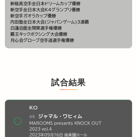
新極真空手全日本ドリームカップ優勝
新空手全日本大会K4グランプリ優勝
新空手ガオラカップ優勝
内田塾全日本大会(ジャパンゲーム)3連覇
白蓮会館全関東選手権優勝
覇王キックボクシング大会優勝
月心会グローブ空手道選手権優勝
試合結果
KO
vs
ジャマル・ワヒィム
◯
MAROOMS presents KNOCK OUT
2023 vol.4
2023年09月16日 後楽園ホール