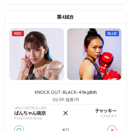
第4試合
RED
BLUE
KNOCK OUT-BLACK-49kg契約
3分3R・延長1R
UNCONTROLLER
チャッキー
×
ぱんちゃん璃奈
CHUCKY
PANCHAN Rina
○
×
KO