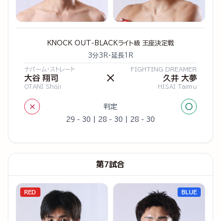
KNOCK OUT-BLACKライト級 王座決定戦
3分3R・延長1R
ナパーム・ストレート
FIGHTING DREAMER
×
大谷 翔司
久井 大夢
OTANI Shoji
HISAI Taimu
×
○
判定
29 - 30 | 28 - 30 | 28 - 30
第7試合
RED
BLUE