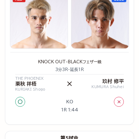
KNOCK OUT-BLACKフェザー級
3分3R・延長1R
THE PHOENIX
玖村 修平
×
栗秋 祥梧
KUMURA Shuhei
KURIAKI Shogo
○
×
KO
1R 1:44
第5試合