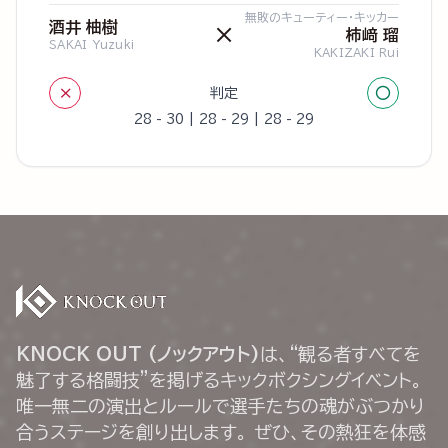
無敗のキューティー・キッカー
酒井 柚樹
×
柿﨑 瑠
SAKAI Yuzuki
KAKIZAKI Rui
×
○
判定
28 - 30 | 28 - 29 | 28 - 29
KNOCK OUT (ノックアウト)
は、“観る者すべてを
魅了する格闘技”を掲げるキックボクシングイベント。
唯一無二の演出とルールで選手たちの魂がぶつかり
合うステージを創り出します。 ぜひ、その熱狂を体感