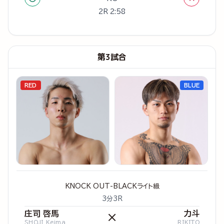
2R 2:58
第3試合
RED
BLUE
KNOCK OUT-BLACKライト級
3分3R
庄司 啓馬
力斗
×
SHOJI Keima
RIKITO