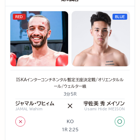
RED
BLUE
ISKAインターコンチネンタル暫定王座決定戦/オリエンタルル
ール/ウェルター級
3分5R
ジャマル・ワヒィム
宇佐美 秀 メイソン
×
JAMAL Wahim
Usami Hide MEISON
×
○
KO
1R 2:25