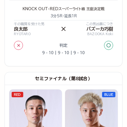
KNOCK OUT-REDスーパーライト級 王座決定戦
3分5R・延長1R
千の職質を受けた男
この男凶暴につき
×
良太郎
バズーカ巧樹
RYOTARO
BAZOOKA Koki
×
○
判定
9 - 10 | 9 - 10 | 9 - 10
セミファイナル（第8試合）
RED
BLUE