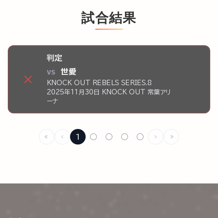
試合結果
判定
vs
世愛
×
KNOCK OUT REBELS SERIES.8
2025年11月30日 KNOCK OUT 常葉アリ
ーナ
1
○
○
○
○