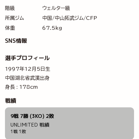
階級
ウェルター級
所属ジム
中国/中山拓武ジム/CFP
体重
67.5kg
SNS情報
選手プロフィール
1997年12月5日生
中国湖北省武漢出身
身長 : 178cm
戦績
9戦 7勝 (3KO) 2敗
UNLIMITED 戦績
1戦 1敗