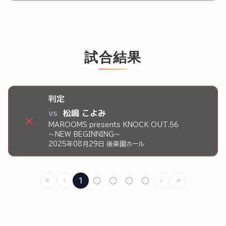
試合結果
判定
vs
松嶋 こよみ
×
MAROOMS presents KNOCK OUT.56
～NEW BEGINNING～
2025年08月29日 後楽園ホール
1
○
○
○
○