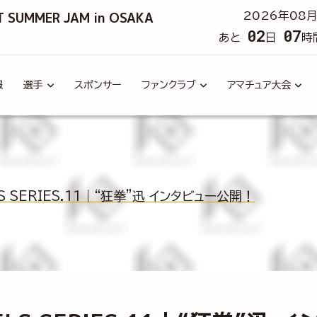
T SUMMER JAM in OSAKA
2026年08月
02
07
あと
日
時
報
選手
スポンサー
ファンクラブ
アマチュア大会
LS SERIES.11｜“狂拳”迅 インタビュー公開！