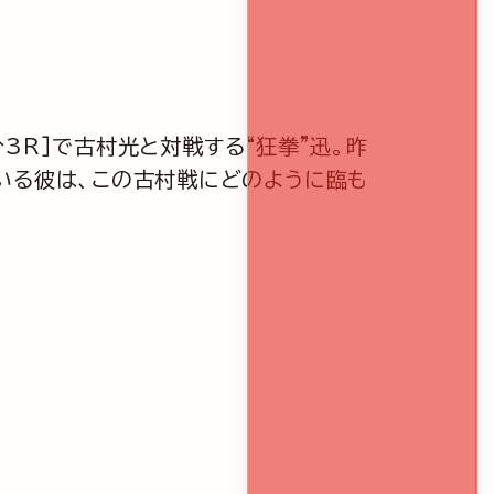
/3分3R］で古村光と対戦する“狂拳”迅。昨
いる彼は、この古村戦にどのように臨も