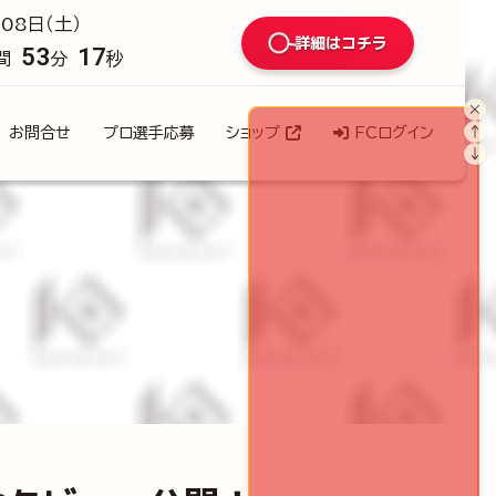
08日（土）
詳細はコチラ
53
16
間
分
秒
×
↑
お問合せ
プロ選手応募
ショップ
FCログイン
↓