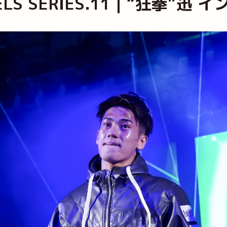
EBELS SERIES.11｜“狂拳”