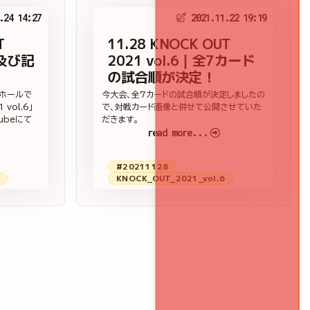
.24 14:27
2021.11.22 19:19
T
11.28 KNOCK OUT
量及び記
2021 vol.6｜全7カード
の試合順が決定！
園ホールで
今大会、全7カードの試合順が決定しましたの
vol.6」
で、対戦カード画像と併せて公開させていた
ubeにて
だきます。
read more...
#20211128
KNOCK_OUT_2021_vol.6