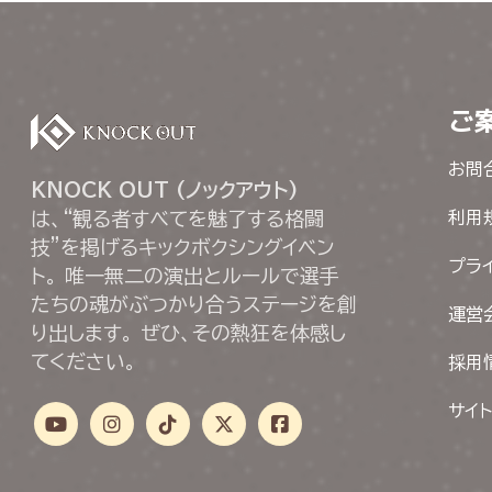
ご
お問
KNOCK OUT (ノックアウト)
は、“観る者すべてを魅了する格闘
利用
技”を掲げるキックボクシングイベン
プラ
ト。 唯一無二の演出とルールで選手
たちの魂がぶつかり合うステージを創
運営
り出します。 ぜひ、その熱狂を体感し
てください。
採用
サイ