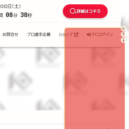
08日（土）
詳細はコチラ
08
37
間
分
秒
×
↑
お問合せ
プロ選手応募
ショップ
FCログイン
↓
検索