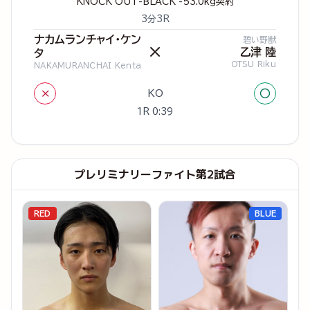
KNOCK OUT-BLACK -53.0kg契約
3分3R
ナカムランチャイ・ケン
碧い野獣
×
乙津 陸
タ
OTSU Riku
NAKAMURANCHAI Kenta
×
○
KO
1R 0:39
プレリミナリーファイト第2試合
RED
BLUE