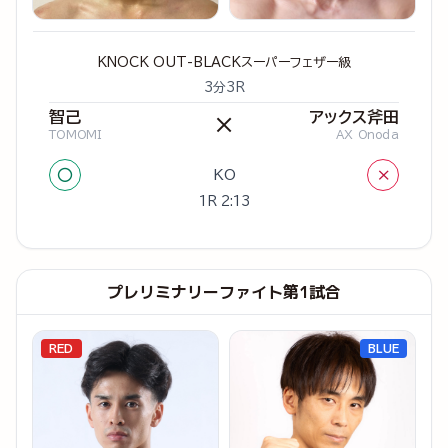
KNOCK OUT-BLACKスーパーフェザー級
3分3R
智己
アックス斧田
×
TOMOMI
AX Onoda
○
×
KO
1R 2:13
プレリミナリーファイト第1試合
RED
BLUE