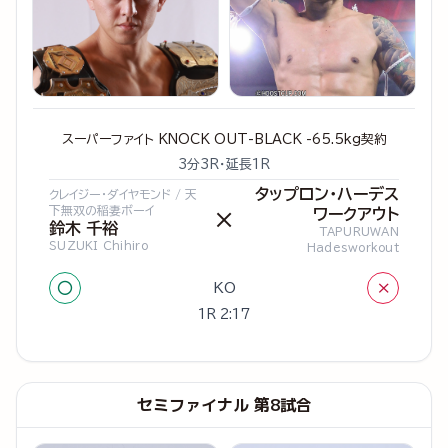
スーパーファイト KNOCK OUT-BLACK -65.5kg契約
3分3R・延長1R
タップロン・ハーデス
クレイジー・ダイヤモンド / 天
下無双の稲妻ボーイ
ワークアウト
×
鈴木 千裕
TAPURUWAN
SUZUKI Chihiro
Hadesworkout
○
×
KO
1R 2:17
セミファイナル 第8試合