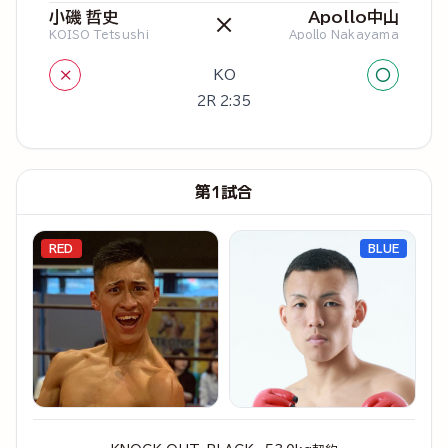
小磯 哲史
Apollo中山
×
KOISO Tetsushi
Apollo Nakayama
×
○
KO
2R 2:35
第1試合
RED
BLUE