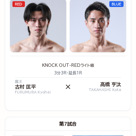
RED
BLUE
KNOCK OUT-REDライト級
3分3R・延長1R
魔王
髙橋 亨汰
×
古村 匡平
TAKAHASHI Kota
FURUMURA Kyohei
第7試合