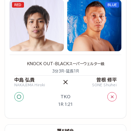
RED
BLUE
KNOCK OUT-BLACKスーパーウェルター級
3分3R・延長1R
中島 弘貴
曽根 修平
×
NAKAJIMA Hiroki
SONE Shuhei
○
×
TKO
1R 1:21