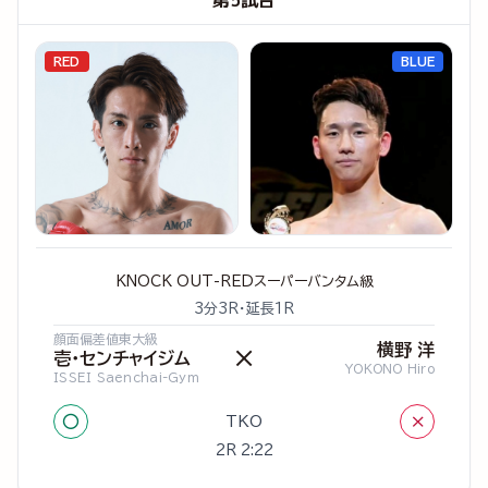
第5試合
RED
BLUE
KNOCK OUT-REDスーパーバンタム級
3分3R・延長1R
顔面偏差値東大級
横野 洋
×
壱・センチャイジム
YOKONO Hiro
ISSEI Saenchai-Gym
○
×
TKO
2R 2:22