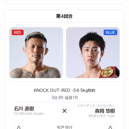
第4試合
RED
BLUE
KNOCK OUT-RED -54.5kg契約
3分3R・延長1R
トライデント・ストライカー
石川 直樹
×
森岡 悠樹
ISHIKAWA Naoki
MORIOKA Yuki
△
△
引き分け