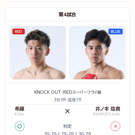
第4試合
RED
BLUE
KNOCK OUT-REDスーパーフライ級
3分3R・延長1R
希羅
井ノ本 煌貴
×
KIRA
INOMOTO Koki
○
×
判定
30-29 | 29-28 | 30-29