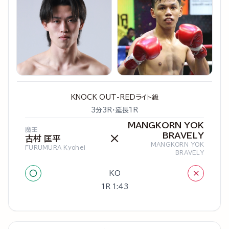
KNOCK OUT-REDライト級
3分3R・延長1R
MANGKORN YOK
魔王
BRAVELY
×
古村 匡平
MANGKORN YOK
FURUMURA Kyohei
BRAVELY
○
×
KO
1R 1:43