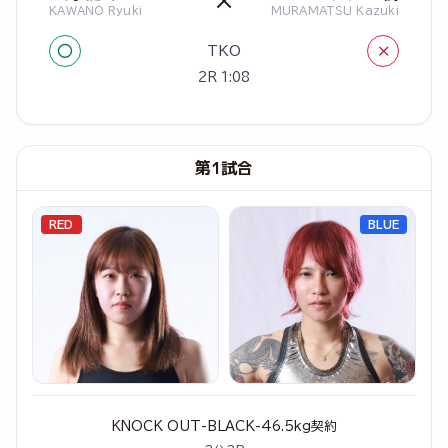
×
KAWANO Ryuki
MURAMATSU Kazuki
○
×
TKO
2R 1:08
第1試合
RED
BLUE
KNOCK OUT-BLACK-46.5kg契約