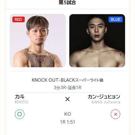
第5試合
RED
BLUE
KNOCK OUT-BLACKスーパーライト級
3分3R・延長1R
力斗
カン・ジュヒョン
×
RIKITO
KANG Juhyung
○
×
KO
1R 1:51