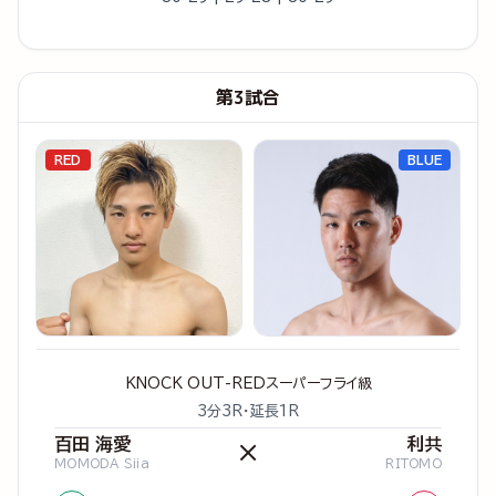
第3試合
RED
BLUE
KNOCK OUT-REDスーパーフライ級
3分3R・延長1R
百田 海愛
利共
×
MOMODA Siia
RITOMO