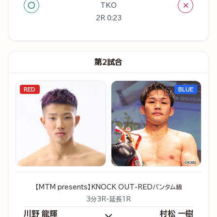
○
×
TKO
2R 0:23
第2試合
RED
BLUE
【MTM presents】KNOCK OUT-REDバンタム級
3分3R・延長1R
川野 龍輝
村松 一樹