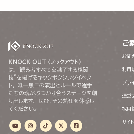
ご
お問
KNOCK OUT (ノックアウト)
は、“観る者すべてを魅了する格闘
利用
技”を掲げるキックボクシングイベン
プラ
ト。 唯一無二の演出とルールで選手
たちの魂がぶつかり合うステージを創
運営
り出します。 ぜひ、その熱狂を体感し
てください。
採用
サイ