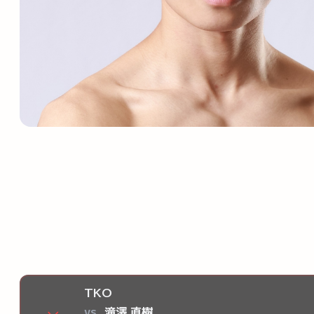
TKO
vs
滝澤 直樹