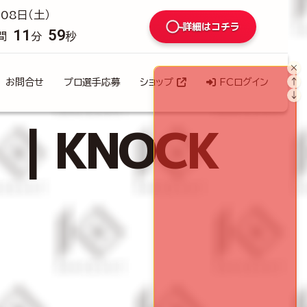
08日（土）
詳細はコチラ
11
58
間
分
秒
×
↑
お問合せ
プロ選手応募
ショップ
FCログイン
↓
）｜KNOCK