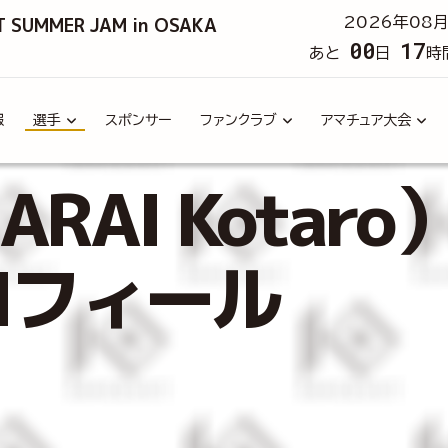
T SUMMER JAM in OSAKA
2026年08月
00
17
あと
日
時
報
選手
スポンサー
ファンクラブ
アマチュア大会
RAI Kotaro
ロフィール