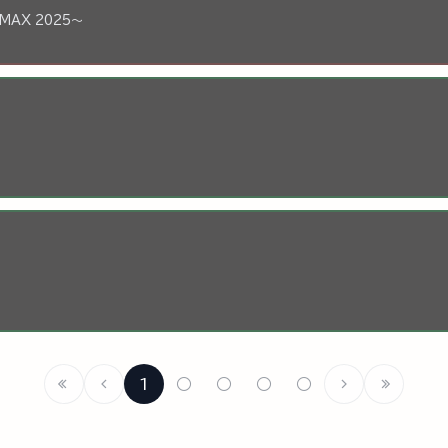
IMAX 2025～
1
○
○
○
○