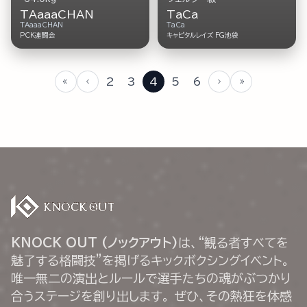
TAaaaCHAN
TaCa
TAaaaCHAN
TaCa
PCK連闘会
キャピタルレイズ FG池袋
2
3
4
5
6
KNOCK OUT (ノックアウト)
は、“観る者すべてを
魅了する格闘技”を掲げるキックボクシングイベント。
唯一無二の演出とルールで選手たちの魂がぶつかり
合うステージを創り出します。 ぜひ、その熱狂を体感