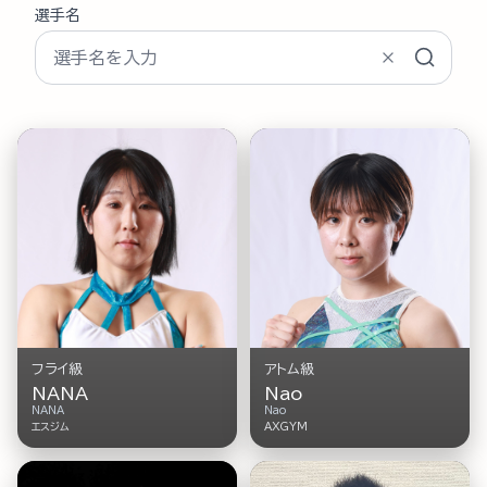
選手名
フライ級
アトム級
NANA
Nao
NANA
Nao
エスジム
AXGYM