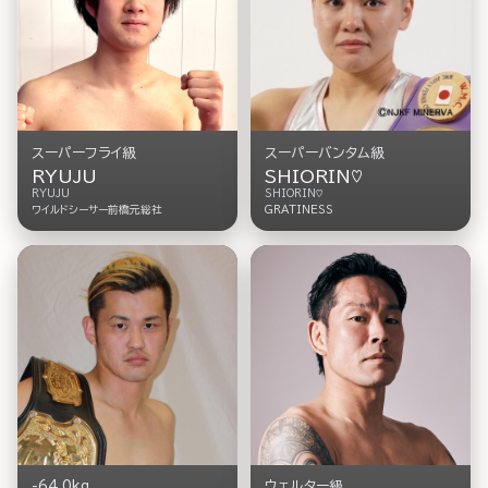
スーパーフライ級
スーパーバンタム級
RYUJU
SHIORIN♡
RYUJU
SHIORIN♡
ワイルドシーサー前橋元総社
GRATINESS
-64.0kg
ウェルター級