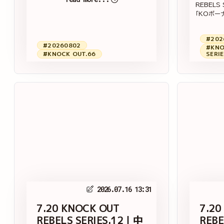
REBELS
「KOボーナ
#202
#20260802
#KNO
#KNOCK OUT.66
SERIE
2026.07.16 13:31
7.20 KNOCK OUT
7.20
REBELS SERIES.12｜中
REBE