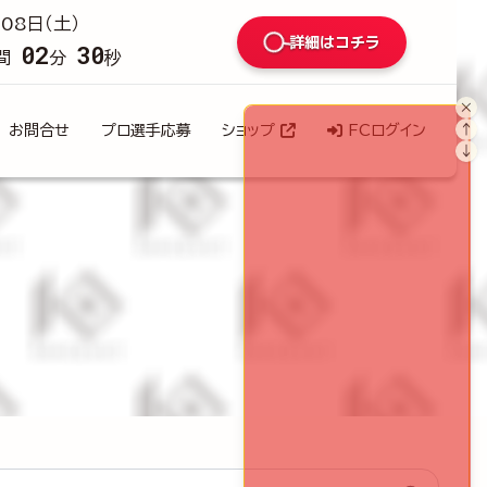
08日（土）
詳細はコチラ
02
29
間
分
秒
×
↑
お問合せ
プロ選手応募
ショップ
FCログイン
↓
検索