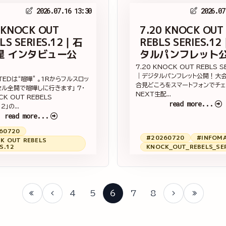
2026.07.16 13:30
2026.07
 KNOCK OUT
7.20 KNOCK OUT
LS SERIES.12｜石
REBLS SERIES.
星 インタビュー公
タルパンフレット
7.20 KNOCK OUT REBLS S
｜デジタルパンフレット公開！大
ITEDは“喧嘩” 。1Rからフルスロッ
合見どころをスマートフォンでチェ
セル全開で喧嘩しに行きます」 7・
NEXT生配...
CK OUT REBELS
read more...
2」の...
read more...
60720
#20260720
#INFOM
K OUT REBELS
S.12
KNOCK_OUT_REBELS_SER
4
5
6
7
8