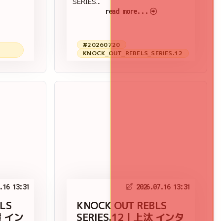
SERIES...
read more...
#20260720
KNOCK_OUT_REBELS_SERIES.12
.16 13:31
2026.07.16 13:31
LS
KNOCK OUT REBLS
蓮 イン
SERIES.12｜上汰 インタ