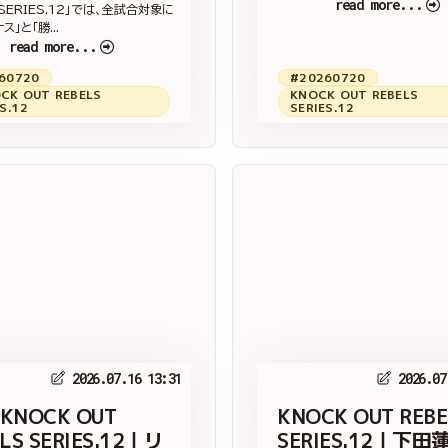
read more...
 SERIES.12」では、全試合対象に
ス」と「勝...
read more...
60720
#20260720
CK OUT REBELS
KNOCK OUT REBELS
S.12
SERIES.12
2026.07.16 13:31
2026.07
 KNOCK OUT
KNOCK OUT REBE
LS SERIES.12｜リ
SERIES.12｜下田