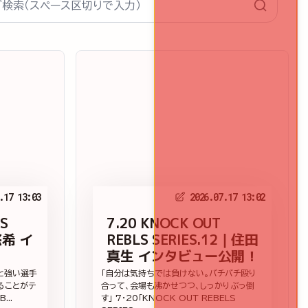
.17 13:03
2026.07.17 13:02
S
7.20 KNOCK OUT
悠希 イ
REBLS SERIES.12｜住田
真生 インタビュー公開！
と強い選手
「自分は気持ちでは負けない。バチバチ殴り
ることがテ
合って、会場も沸かせつつ、しっかりぶっ倒
...
す」 7・20「KNOCK OUT REBELS