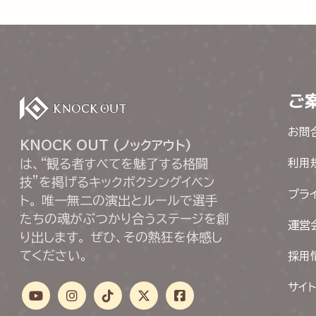
ご
お問
KNOCK OUT (ノックアウト)
は、“観る者すべてを魅了する格闘
利用
技”を掲げるキックボクシングイベン
プラ
ト。 唯一無二の演出とルールで選手
たちの魂がぶつかり合うステージを創
運営
り出します。 ぜひ、その熱狂を体感し
てください。
採用
サイ