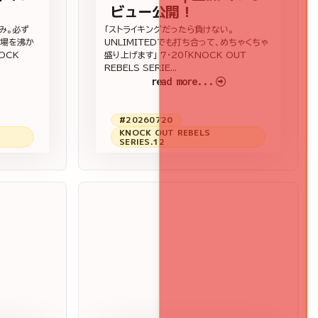
ビュー公開！
み。必ず
「ストライキングだったら負けない。
会場を沸か
UNLIMITEDでも打ち合って、めちゃくちゃ
OCK
盛り上げます」 7・20「KNOCK OUT
REBELS SERIE...
read more...
#20260720
KNOCK OUT REBELS
SERIES.12