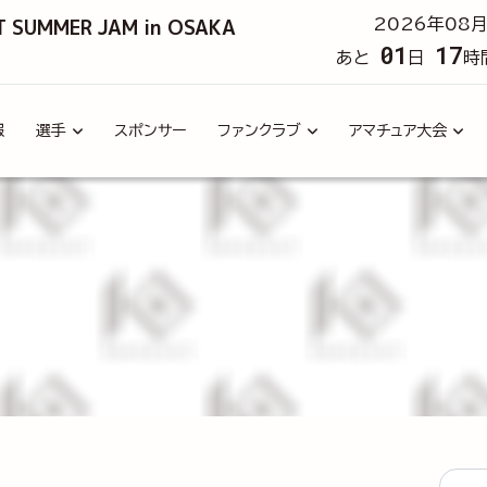
T SUMMER JAM in OSAKA
2026年08月
01
17
あと
日
時
報
選手
スポンサー
ファンクラブ
アマチュア大会
タグ