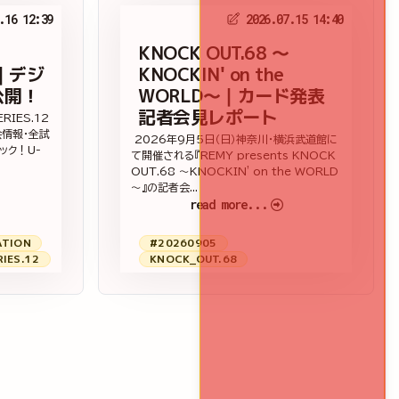
.16 12:39
2026.07.15 14:40
KNOCK OUT.68 ～
12｜デジ
KNOCKIN' on the
公開！
WORLD～｜カード発表
記者会見レポート
ERIES.12
会情報・全試
2026年9月5日（日）神奈川・横浜武道館に
ック！U-
て開催される『REMY presents KNOCK
OUT.68 ～KNOCKIN' on the WORLD
～』の記者会...
read more...
ATION
#20260905
IES.12
KNOCK_OUT.68